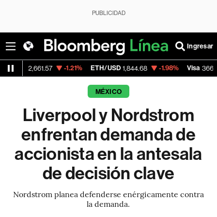
PUBLICIDAD
Ingresar
-1.21%
ETH/USD
-1.98%
Visa
-0.0
,661.57
1,844.68
366.13
MÉXICO
Liverpool y Nordstrom
enfrentan demanda de
accionista en la antesala
de decisión clave
Nordstrom planea defenderse enérgicamente contra
la demanda.