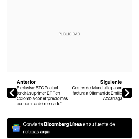
PUBLICIDAD
Anterior
Siguiente
Exclusiva: BTG Pactual
Gastos del Mundial le pasan
tendrá su primer ETF en
factura a Ollamani de Emilio
Colombia con el “precio más
Azcárraga
económico del mercado”
Convierta
Bloomberg Línea
en su fuente de
noticias
aquí