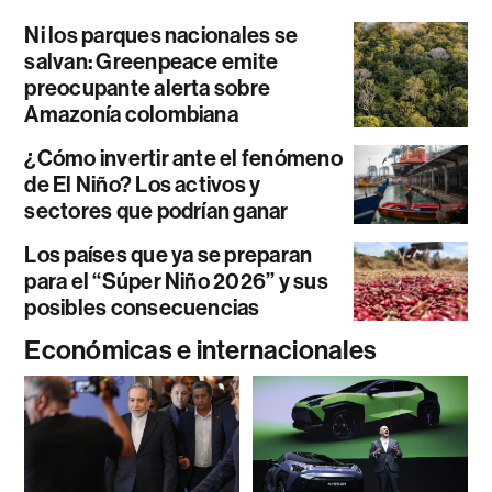
Ni los parques nacionales se
salvan: Greenpeace emite
preocupante alerta sobre
Amazonía colombiana
¿Cómo invertir ante el fenómeno
de El Niño? Los activos y
sectores que podrían ganar
Los países que ya se preparan
para el “Súper Niño 2026” y sus
posibles consecuencias
Económicas e internacionales