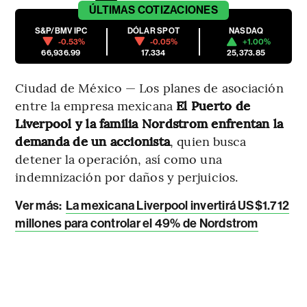
ÚLTIMAS
COTIZACIONES
S&P/BMV IPC
DÓLAR SPOT
NASDAQ
-0.53%
-0.05%
+1.00%
66,936.99
17.334
25,373.85
Ciudad de México — Los planes de asociación
entre la empresa mexicana
El Puerto de
Liverpool y la familia Nordstrom enfrentan la
demanda de un accionista
, quien busca
detener la operación, así como una
indemnización por daños y perjuicios.
Ver más:
La mexicana Liverpool invertirá US$1.712
millones para controlar el 49% de Nordstrom