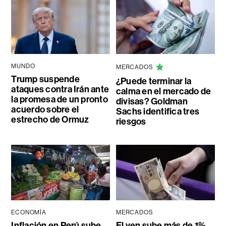
MUNDO
MERCADOS
Trump suspende
¿Puede terminar la
ataques contra Irán ante
calma en el mercado de
la promesa de un pronto
divisas? Goldman
acuerdo sobre el
Sachs identifica tres
estrecho de Ormuz
riesgos
ECONOMÍA
MERCADOS
Inflación en Perú sube
El yen sube más de 1%