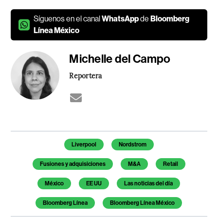
Síguenos en el canal
WhatsApp
de
Bloomberg
Línea México
Michelle del Campo
Reportera
Temas de este artículo
Liverpool
Nordstrom
Fusiones y adquisiciones
M&A
Retail
México
EE UU
Las noticias del día
Bloomberg Línea
Bloomberg Línea México