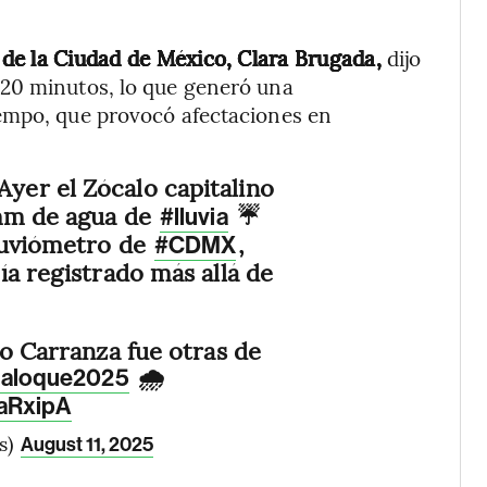
 de la Ciudad de México, Clara Brugada,
dijo
 20 minutos, lo que generó una
empo, que provocó afectaciones en
 Ayer el Zócalo capitalino
 mm de agua de
☔
#lluvia
luviómetro de
,
#CDMX
ía registrado más allá de
no Carranza fue otras de
🌧️
laloque2025
oaRxipA
s)
August 11, 2025