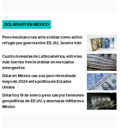
DÓLAR HOY EN MÉXICO
Peso mexicano cae ante el dólar como activo
refugio por guerra entre EE.UU., Israel e Irán
Cuatro monedas de Latinoamérica, entre las
más fuertes frente al dólar en mercados
emergentes
Dólar en México cae a su peor nivel desde
mayo de 2024 ante política de Estados
Unidos
Dólar hoy 19 de enero: peso cae por tensiones
geopolíticas de EE.UU. y amenazas militares a
México