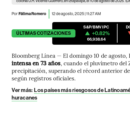
colonia U.H. Vicente Guerrero, en Iztapalapa, el 10 de agosto de 2025.
(D
Por
Fátima Romero
12 de agosto, 2025 | 11:27 AM
S&P/BMV IPC
D
+0.82%
ÚLTIMAS
COTIZACIONES
66,938.64
Bloomberg Línea — El domingo 10 de agosto, 
intensa en 73 años
, cuando el pluvímetro del 
precipitación, superando el récord anterior de
según registros oficiales.
Ver más
:
Los países más riesgosos de Latinoamér
huracanes