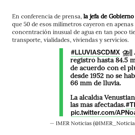
En conferencia de prensa,
la jefa de Gobierno
que 50 de esos milímetros cayeron en apenas
concentración inusual de agua en tan poco ti
transporte, vialidades, viviendas y servicios.
⛈️||
#LLUVIASCDMX
registró hasta 84.5
de acuerdo con el p
desde 1952 no se hab
66 mm de lluvia.
La alcaldía Venustia
las más afectadas.
#T
pic.twitter.com/APN
— IMER Noticias (@IMER_Noticia