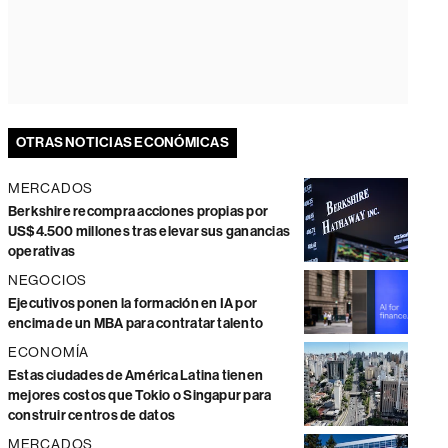
OTRAS NOTICIAS ECONÓMICAS
MERCADOS
Berkshire recompra acciones propias por
US$4.500 millones tras elevar sus ganancias
operativas
NEGOCIOS
Ejecutivos ponen la formación en IA por
encima de un MBA para contratar talento
ECONOMÍA
Estas ciudades de América Latina tienen
mejores costos que Tokio o Singapur para
construir centros de datos
MERCADOS