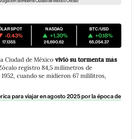
ivulgación: Bomberos Ciudad de México Oficial)
ÓLAR SPOT
NASDAQ
BTC/USD
-0.43%
+1.30%
+0.18%
17.1355
26,690.62
65,054.37
la Ciudad de México
vivió su tormenta más
Zócalo registro 84,5 milímetros de
 1952, cuando se midieron 67 mililitros,
ica para viajar en agosto 2025 por la época de