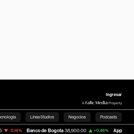
Ingresar
ecnología
Línea Studios
Negocios
Podcasts
Banco de Bogota
38,900.00
Apple
313.305
+0.46%
+0
English