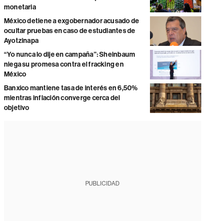
monetaria
México detiene a exgobernador acusado de
ocultar pruebas en caso de estudiantes de
Ayotzinapa
“Yo nunca lo dije en campaña”: Sheinbaum
niega su promesa contra el fracking en
México
Banxico mantiene tasa de interés en 6,50%
mientras inflación converge cerca del
objetivo
PUBLICIDAD