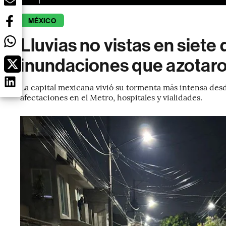
MÉXICO
Lluvias no vistas en siete 
inundaciones que azotar
La capital mexicana vivió su tormenta más intensa des
afectaciones en el Metro, hospitales y vialidades.