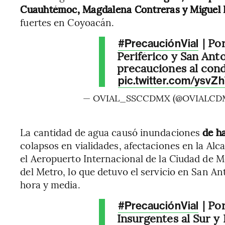
Cuauhtémoc, Magdalena Contreras y Miguel 
fuertes en Coyoacán.
| Po
#PrecauciónVial
Periférico y San Ant
precauciones al cond
pic.twitter.com/ysvZ
— OVIAL_SSCCDMX (@OVIALCD
La cantidad de agua causó inundaciones
de h
colapsos en vialidades, afectaciones en la Al
el Aeropuerto Internacional de la Ciudad de M
del Metro, lo que detuvo el servicio en San 
hora y media.
| Po
#PrecauciónVial
Insurgentes al Sur y 