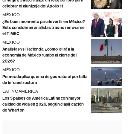
Omega x Swatch lanza un reloj con oro para
celebrar el alunizaje del Apollo 11
MÉXICO
¿Es buen momento para invertir en México?
Esto consideran analistas tras no renovarse
el T-MEC
MÉXICO
Analistas vs Hacienda: ¿cómo le irá a la
economía de México rumbo al cierre del
2026?
MÉXICO
Pemex duplica quema de gas natural por falta
de infraestructura
LATINOAMÉRICA
Los 5 países de América Latina con mayor
calidad de vida en 2026, según clasificación
de Wharton