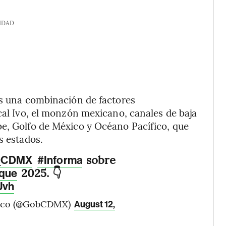
IDAD
es una combinación de factores
ical Ivo, el monzón mexicano, canales de baja
be, Golfo de México y Océano Pacífico, que
s estados.
sobre
_CDMX
#Informa
2025. 👇
oque
Uvh
xico (@GobCDMX)
August 12,