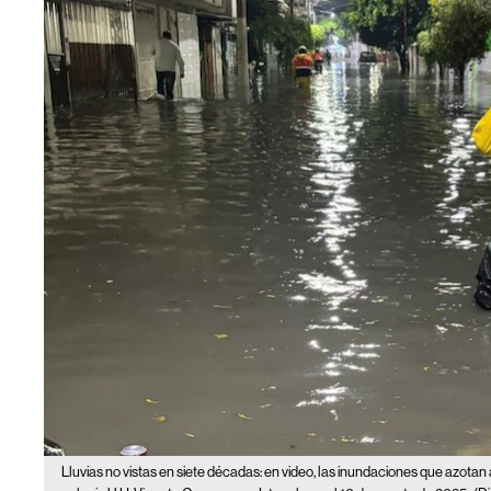
Lluvias no vistas en siete décadas: en video, las inundaciones que azota