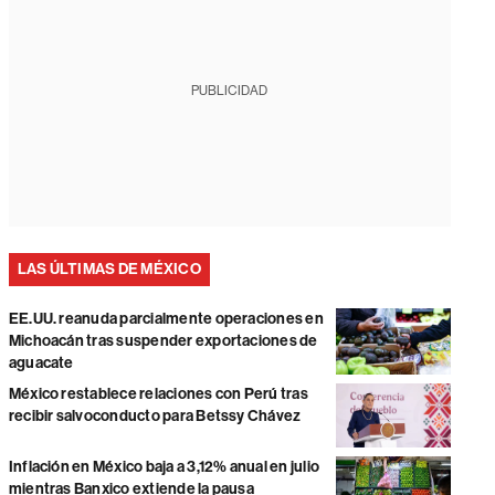
PUBLICIDAD
LAS ÚLTIMAS DE MÉXICO
EE.UU. reanuda parcialmente operaciones en
Michoacán tras suspender exportaciones de
aguacate
México restablece relaciones con Perú tras
recibir salvoconducto para Betssy Chávez
Inflación en México baja a 3,12% anual en julio
mientras Banxico extiende la pausa