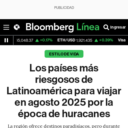
PUBLICIDAD
Ingresar
+0.17%
ETH/USD
+0.39%
Visa
,048.37
1,921.435
362.50
ESTILO DE VIDA
Los países más
riesgosos de
Latinoamérica para viajar
en agosto 2025 por la
época de huracanes
La región ofrece destinos paradisíacos, pero durante