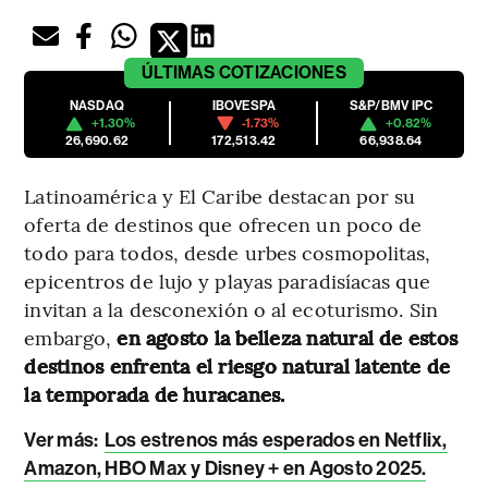
ÚLTIMAS
COTIZACIONES
NASDAQ
IBOVESPA
S&P/BMV IPC
+1.30%
-1.73%
+0.82%
26,690.62
172,513.42
66,938.64
Latinoamérica y El Caribe destacan por su
oferta de destinos que ofrecen un poco de
todo para todos, desde urbes cosmopolitas,
epicentros de lujo y playas paradisíacas que
invitan a la desconexión o al ecoturismo. Sin
embargo,
en agosto la belleza natural de estos
destinos enfrenta el riesgo natural latente de
la temporada de huracanes.
Ver más:
Los estrenos más esperados en Netflix,
Amazon, HBO Max y Disney + en Agosto 2025
.