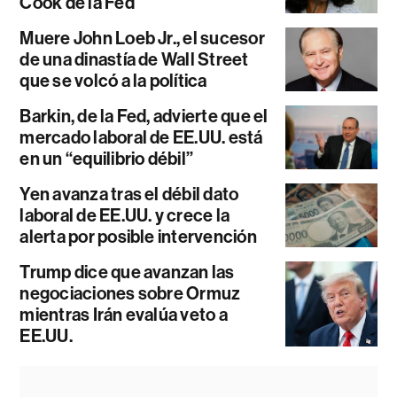
Cook de la Fed
Muere John Loeb Jr., el sucesor
de una dinastía de Wall Street
que se volcó a la política
Barkin, de la Fed, advierte que el
mercado laboral de EE.UU. está
en un “equilibrio débil”
Yen avanza tras el débil dato
laboral de EE.UU. y crece la
alerta por posible intervención
Trump dice que avanzan las
negociaciones sobre Ormuz
mientras Irán evalúa veto a
EE.UU.