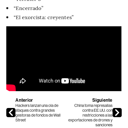
“Encerrado”
“El exorcista: creyentes”
Anterior
Siguiente
Hackers lanzan una ola de
China toma represalias
ataques contra grandes
contra EE.UU. con
gestoras de fondos de Wall
restricciones a las
Street
exportaciones de drones y
sanciones