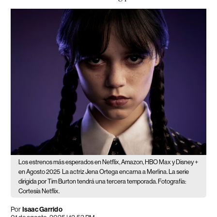
Los estrenos más esperados en Netflix, Amazon, HBO Max y Disney +
en Agosto 2025
La actriz Jena Ortega encarna a Merlina. La serie
dirigida por Tim Burton tendrá una tercera temporada. Fotografía:
Cortesía Netflix.
Por
Isaac Garrido