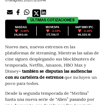
01 de agosto, 2025 | 12:53 PM
ÚLTIMAS
COTIZACIONES
NASDAQ
IBOVESPA
S&P/BMV IPC
-0.83%
-0.09%
-0.46%
26,363.44
177,726.17
66,525.18
Nuevo mes, nuevos estrenos en las
plataformas de streaming. Mientras las salas de
cine siguen desplegando sus blockbusters de
temporada, Netflix, Amazon, HBO Max y
Disney+
también se disputan las audiencias
con su cartelera de estrenos
que incluyen un
poco para todos.
Desde la segunda temporada de “Merlina”
hasta una nueva serie de “Alien” pasando por