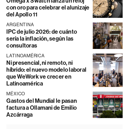
Omega x Swatch lanza un reloj
con oro para celebrar el alunizaje
del Apollo 11
ARGENTINA
IPC de julio 2026: de cuánto
sería la inflación, según las
consultoras
LATINOAMÉRICA
Ni presencial, ni remoto, ni
híbrido: el nuevo modelo laboral
que WeWork ve crecer en
Latinoamérica
MÉXICO
Gastos del Mundial le pasan
factura a Ollamani de Emilio
Azcárraga