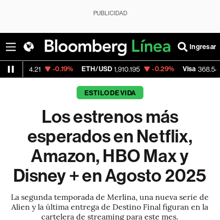
PUBLICIDAD
Ingresar
-0.19%
ETH/USD
-0.29%
Visa
-0.28%
1,910.195
368.54
ESTILO DE VIDA
Los estrenos más
esperados en Netflix,
Amazon, HBO Max y
Disney + en Agosto 2025
La segunda temporada de Merlina, una nueva serie de
Alien y la última entrega de Destino Final figuran en la
cartelera de streaming para este mes.