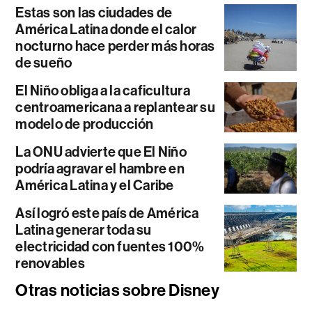
Estas son las ciudades de
América Latina donde el calor
nocturno hace perder más horas
de sueño
El Niño obliga a la caficultura
centroamericana a replantear su
modelo de producción
La ONU advierte que El Niño
podría agravar el hambre en
América Latina y el Caribe
Así logró este país de América
Latina generar toda su
electricidad con fuentes 100%
renovables
Otras noticias sobre Disney