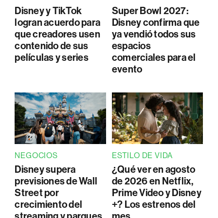
Disney y TikTok
Super Bowl 2027:
logran acuerdo para
Disney confirma que
que creadores usen
ya vendió todos sus
contenido de sus
espacios
películas y series
comerciales para el
evento
NEGOCIOS
ESTILO DE VIDA
Disney supera
¿Qué ver en agosto
previsiones de Wall
de 2026 en Netflix,
Street por
Prime Video y Disney
crecimiento del
+? Los estrenos del
streaming y parques
mes