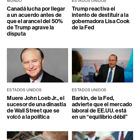
MUNDO
ESTADOS UNIDOS
Canadá lucha por llegar
Trump reactiva el
a un acuerdo antes de
intento de destituir a la
que el arancel del 50%
gobernadora Lisa Cook
de Trump agrave la
de la Fed
disputa
ESTADOS UNIDOS
ESTADOS UNIDOS
Muere John Loeb Jr., el
Barkin, de la Fed,
sucesor de una dinastía
advierte que el mercado
de Wall Street que se
laboral de EE.UU. está
volcó a la política
en un “equilibrio débil”