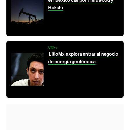
en México cae por Fieldwood y
Hokchi
VER +
LitioMx explora entrar al negocio
de energía geotérmica