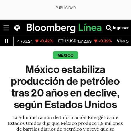
PUBLICIDAD
Ingresar
-0.42%
ETH/USD
-0.32%
Visa
-2
,763.24
1,912.89
362.50
MÉXICO
México estabiliza
producción de petróleo
tras 20 años en declive,
según Estados Unidos
La Administración de Información Energética de
Estados Unidos dijo que México produce 1,9 millones
de barriles diarios de petróleo y prevé que se