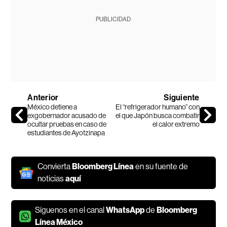
PUBLICIDAD
Anterior
Siguiente
México detiene a
El “refrigerador humano” con
exgobernador acusado de
el que Japón busca combatir
ocultar pruebas en caso de
el calor extremo
estudiantes de Ayotzinapa
Convierta
Bloomberg Línea
en su fuente de
noticias
aquí
Síguenos en el canal
WhatsApp
de
Bloomberg
Línea México