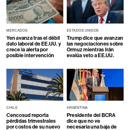
MERCADOS
ESTADOS UNIDOS
Yen avanza tras el débil
Trump dice que avanzan
dato laboral de EE.UU. y
las negociaciones sobre
crece la alerta por
Ormuz mientras Irán
posible intervención
evalúa veto a EE.UU.
CHILE
ARGENTINA
Cencosud reporta
Presidente del BCRA
pérdidas trimestrales
dice que no ve
por costos de su nuevo
necesaria una baja de