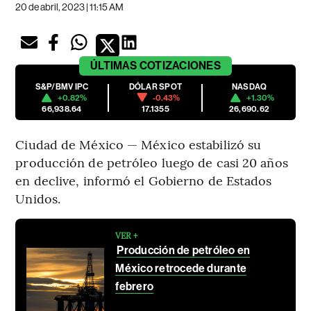
20 de abril, 2023 | 11:15 AM
ÚLTIMAS
COTIZACIONES
S&P/BMV IPC
DÓLAR SPOT
NASDAQ
+0.82%
-0.43%
+1.30%
66,938.64
17.1355
26,690.62
Ciudad de México — México estabilizó su
producción de petróleo luego de casi 20 años
en declive, informó el Gobierno de Estados
Unidos.
VER +
Producción de petróleo en
México retrocede durante
febrero