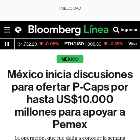
PUBLICIDAD
Ingresar
-0.08%
ETH/USD
-0.39%
Visa
4,732.29
1,908.39
368.54
MÉXICO
México inicia discusiones
para ofertar P-Caps por
hasta US$10.000
millones para apoyar a
Pemex
La operación, que fue dada a conocer la semana