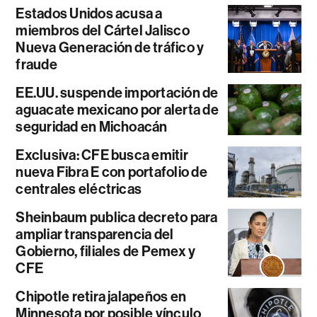
Estados Unidos acusa a
miembros del Cártel Jalisco
Nueva Generación de tráfico y
fraude
EE.UU. suspende importación de
aguacate mexicano por alerta de
seguridad en Michoacán
Exclusiva: CFE busca emitir
nueva Fibra E con portafolio de
centrales eléctricas
Sheinbaum publica decreto para
ampliar transparencia del
Gobierno, filiales de Pemex y
CFE
Chipotle retira jalapeños en
Minnesota por posible vínculo