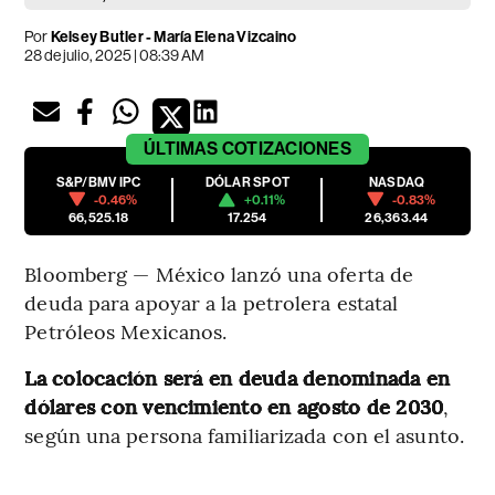
Por
Kelsey Butler - María Elena Vizcaino
28 de julio, 2025 | 08:39 AM
ÚLTIMAS
COTIZACIONES
S&P/BMV IPC
DÓLAR SPOT
NASDAQ
-0.46%
+0.11%
-0.83%
66,525.18
17.254
26,363.44
Bloomberg — México lanzó una oferta de
deuda para apoyar a la petrolera estatal
Petróleos Mexicanos.
La colocación será en deuda denominada en
dólares con vencimiento en agosto de 2030
,
según una persona familiarizada con el asunto.