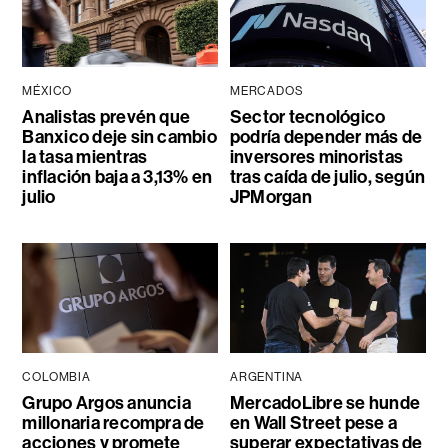
MÉXICO
MERCADOS
Analistas prevén que
Sector tecnológico
Banxico deje sin cambio
podría depender más de
la tasa mientras
inversores minoristas
inflación baja a 3,13% en
tras caída de julio, según
julio
JPMorgan
COLOMBIA
ARGENTINA
Grupo Argos anuncia
MercadoLibre se hunde
millonaria recompra de
en Wall Street pese a
acciones y promete
superar expectativas de