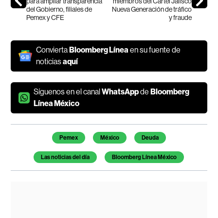
para ampliar transparencia
miembros del Cártel Jalisco
del Gobierno, filiales de
Nueva Generación de tráfico
Pemex y CFE
y fraude
Convierta
Bloomberg Línea
en su fuente de
noticias
aquí
Síguenos en el canal
WhatsApp
de
Bloomberg
Línea México
Temas de este artículo
Pemex
México
Deuda
Las noticias del día
Bloomberg Línea México