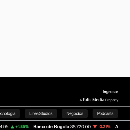
Ingresar
ecnología
Línea Studios
Negocios
Podcasts
Banco de Bogota
38,720.00
Apple
310.94
85%
-0.21%
+
English