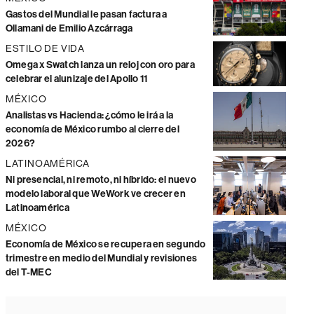
Gastos del Mundial le pasan factura a
Ollamani de Emilio Azcárraga
ESTILO DE VIDA
Omega x Swatch lanza un reloj con oro para
celebrar el alunizaje del Apollo 11
MÉXICO
Analistas vs Hacienda: ¿cómo le irá a la
economía de México rumbo al cierre del
2026?
LATINOAMÉRICA
Ni presencial, ni remoto, ni híbrido: el nuevo
modelo laboral que WeWork ve crecer en
Latinoamérica
MÉXICO
Economía de México se recupera en segundo
trimestre en medio del Mundial y revisiones
del T-MEC