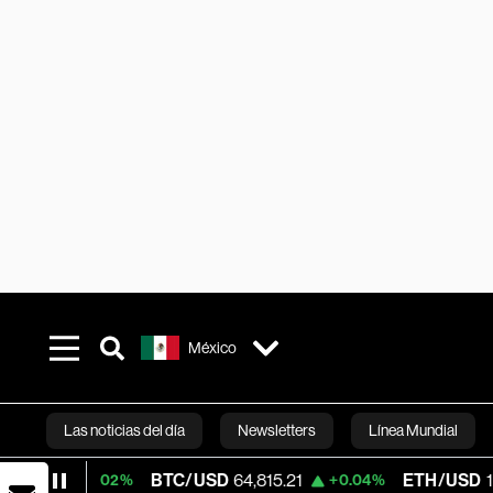
México
Las noticias del día
Newsletters
Línea Mundial
BTC/USD
64,815.21
ETH/USD
1,910.503
0.02%
+0.04%
Bloomberg 