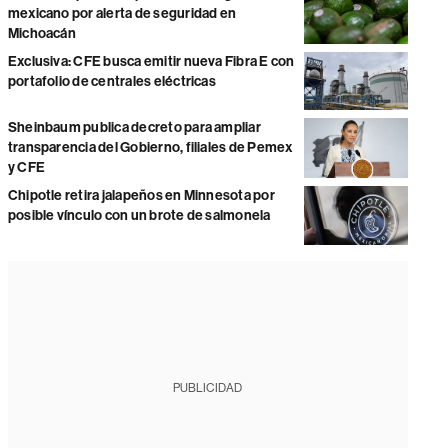
mexicano por alerta de seguridad en
Michoacán
Exclusiva: CFE busca emitir nueva Fibra E con
portafolio de centrales eléctricas
Sheinbaum publica decreto para ampliar
transparencia del Gobierno, filiales de Pemex
y CFE
Chipotle retira jalapeños en Minnesota por
posible vínculo con un brote de salmonela
PUBLICIDAD