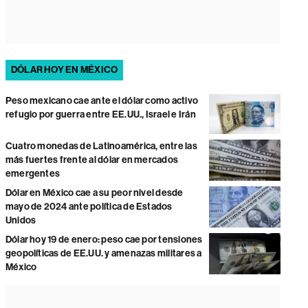
DÓLAR HOY EN MÉXICO
Peso mexicano cae ante el dólar como activo
refugio por guerra entre EE.UU., Israel e Irán
Cuatro monedas de Latinoamérica, entre las
más fuertes frente al dólar en mercados
emergentes
Dólar en México cae a su peor nivel desde
mayo de 2024 ante política de Estados
Unidos
Dólar hoy 19 de enero: peso cae por tensiones
geopolíticas de EE.UU. y amenazas militares a
México