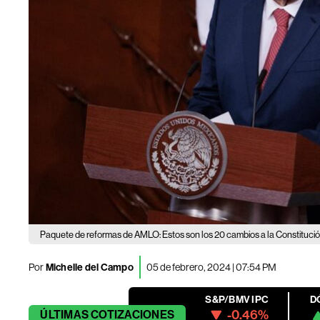
Paquete de reformas de AMLO: Estos son los 20 cambios a la Constitución
Por
Michelle del Campo
05 de febrero, 2024 | 07:54 PM
S&P/BMV IPC
D
-0.46%
ÚLTIMAS
COTIZACIONES