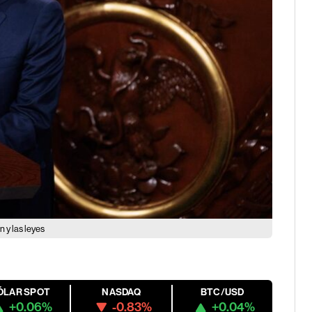
 y las leyes
ÓLAR SPOT
NASDAQ
BTC/USD
+0.06%
-0.83%
+0.04%