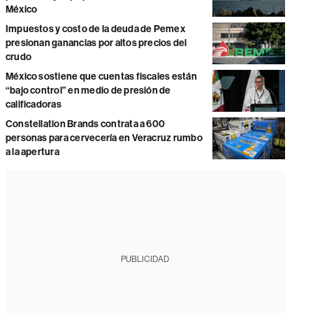
México
Impuestos y costo de la deuda de Pemex
presionan ganancias por altos precios del
crudo
México sostiene que cuentas fiscales están
“bajo control” en medio de presión de
calificadoras
Constellation Brands contrata a 600
personas para cervecería en Veracruz rumbo
a la apertura
PUBLICIDAD