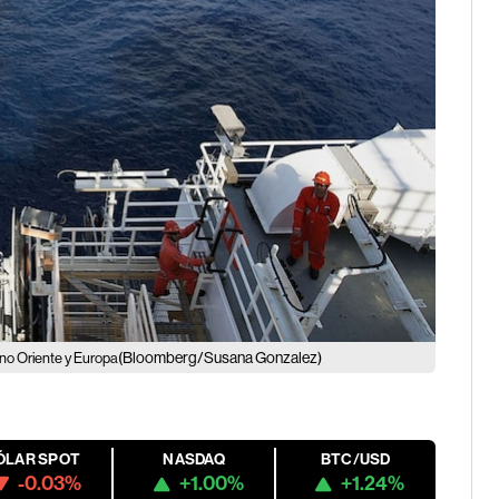
(Bloomberg/Susana Gonzalez)
no Oriente y Europa
ÓLAR SPOT
NASDAQ
BTC/USD
-0.03%
+1.00%
+1.24%