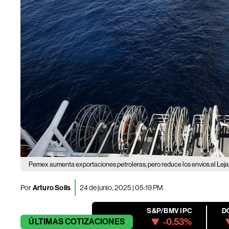
Pemex aumenta exportaciones petroleras, pero reduce los envíos al Leja
Por
Arturo Solís
24 de junio, 2025 | 05:19 PM
S&P/BMV IPC
D
-0.53%
ÚLTIMAS
COTIZACIONES