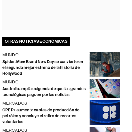
OTRAS NOTICIAS ECONÓMICAS
MUNDO
Spider-Man: Brand New Day se convierte en
el segundo mejor estreno de la historia de
Hollywood
MUNDO
Australia amplía exigencia de que las grandes
tecnológicas paguen por las noticias
MERCADOS
OPEP+ aumenta cuotas de producción de
petróleo y concluye el retiro de recortes
voluntarios
MERCADOS