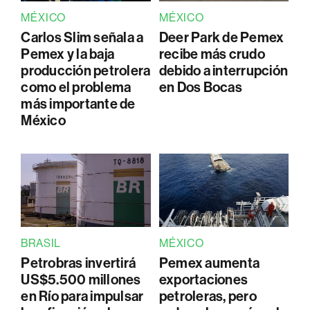
MÉXICO
MÉXICO
Carlos Slim señala a
Deer Park de Pemex
Pemex y la baja
recibe más crudo
producción petrolera
debido a interrupción
como el problema
en Dos Bocas
más importante de
México
BRASIL
MÉXICO
Petrobras invertirá
Pemex aumenta
US$5.500 millones
exportaciones
en Río para impulsar
petroleras, pero