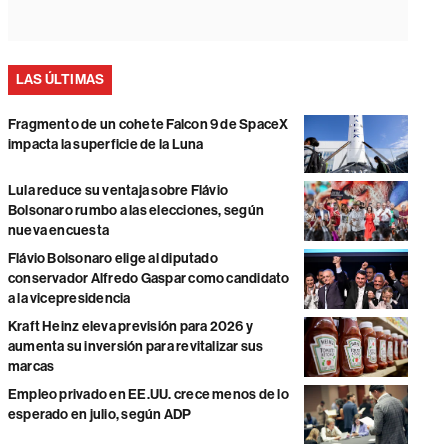
LAS ÚLTIMAS
Fragmento de un cohete Falcon 9 de SpaceX
impacta la superficie de la Luna
Lula reduce su ventaja sobre Flávio
Bolsonaro rumbo a las elecciones, según
nueva encuesta
Flávio Bolsonaro elige al diputado
conservador Alfredo Gaspar como candidato
a la vicepresidencia
Kraft Heinz eleva previsión para 2026 y
aumenta su inversión para revitalizar sus
marcas
Empleo privado en EE.UU. crece menos de lo
esperado en julio, según ADP