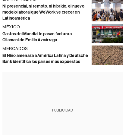
Ni presencial, ni remoto, ni híbrido: el nuevo
modelo laboral que WeWork ve crecer en
Latinoamérica
MÉXICO
Gastos del Mundial le pasan factura a
Ollamani de Emilio Azcárraga
MERCADOS
El Niño amenaza a América Latina y Deutsche
Bank identifica los países más expuestos
PUBLICIDAD