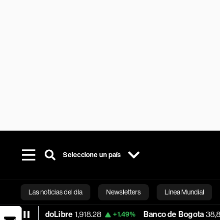
Seleccione un país
Las noticias del día
Newsletters
Línea Mundial
ercadoLibre
1,918.28
Banco de Bogota
38,800.00
+1.49%
Bloomberg 