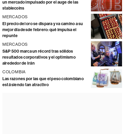
un mercado impulsado por el auge de las
stablecoins
MERCADOS
El precio del oro se dispara y va camino a su
mejor día desde febrero: qué impulsa el
repunte
MERCADOS
S&P 500 marca un récord tras sólidos
resultados corporativos y el optimismo
alrededor de Irán
COLOMBIA
Las razones por las que el peso colombiano
está siendo tan atractivo