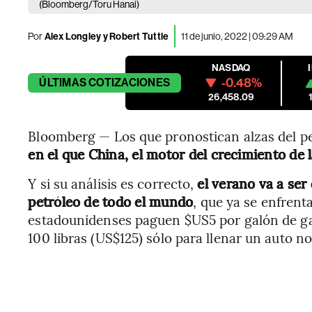
(Bloomberg/Toru Hanai)
Por
Alex Longley y Robert Tuttle
11 de junio, 2022 | 09:29 AM
NASDAQ
-0.48%
ÚLTIMAS
COTIZACIONES
26,458.09
Bloomberg — Los que pronostican alzas del p
en el que China, el motor del crecimiento de
Y si su análisis es correcto,
el verano va a se
petróleo de todo el mundo
, que ya se enfrent
estadounidenses paguen $US5 por galón de gas
100 libras (US$125) sólo para llenar un auto n