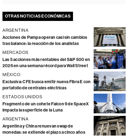
OTRAS NOTICIAS ECONÓMICAS
ARGENTINA
Acciones de Pampa operan casi sin cambios
tras balance: la reacción de los analistas
MERCADOS
Las 5 acciones más rentables del S&P 500 en
2026 en una semana récord para Wall Street
MÉXICO
Exclusiva: CFE busca emitir nueva Fibra E con
portafolio de centrales eléctricas
ESTADOS UNIDOS
Fragmento de un cohete Falcon 9 de SpaceX
impacta la superficie de la Luna
ARGENTINA
Argentina y China renuevan swap de
monedas: se extiende el plazo a cinco años