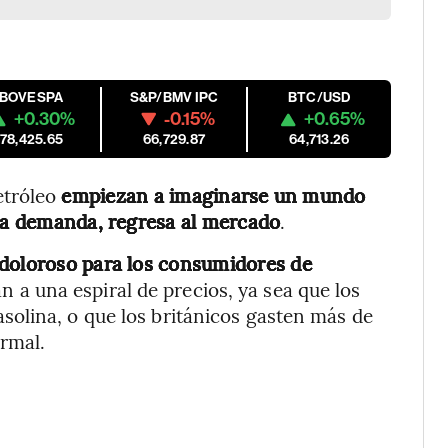
IBOVESPA
S&P/BMV IPC
BTC/USD
+0.30%
-0.15%
+0.65%
178,425.65
66,729.87
64,713.26
etróleo
empiezan a imaginarse un mundo
 la demanda, regresa al mercado
.
r doloroso para los consumidores de
an a una espiral de precios, ya sea que los
olina, o que los británicos gasten más de
ormal.