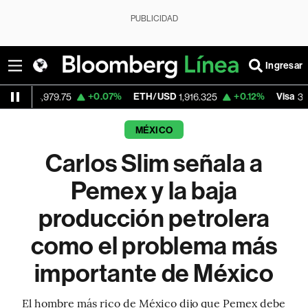
PUBLICIDAD
Ingresar
+0.07%
ETH/USD
+0.12%
Visa
-2.
79.75
1,916.325
362.50
MÉXICO
Carlos Slim señala a
Pemex y la baja
producción petrolera
como el problema más
importante de México
El hombre más rico de México dijo que Pemex debe