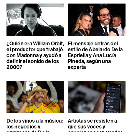
¿Quién era William Orbit,
El mensaje detrás del
el productor que trabajó
estilo de Abelardo De la
con Madonna y ayudó a
Espriella y Ana Lucía
definir el sonido de los
Pineda, según una
2000?
experta
De los vinos a la música:
Artistas se resisten a
los negocios y
que sus voces y