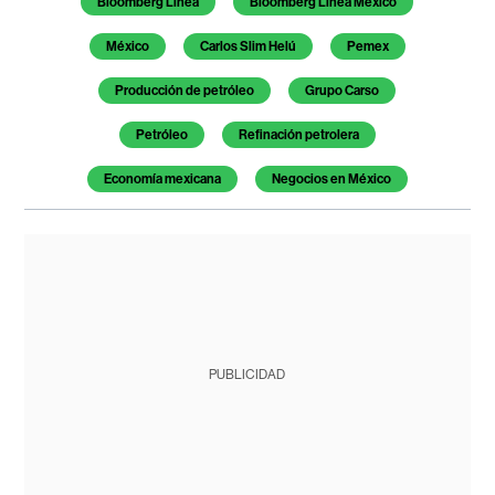
Bloomberg Línea
Bloomberg Línea México
México
Carlos Slim Helú
Pemex
Producción de petróleo
Grupo Carso
Petróleo
Refinación petrolera
Economía mexicana
Negocios en México
PUBLICIDAD