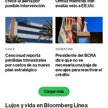
crece la alerta por
Ormuz mientras Irán
posible intervención
evalúa veto a EE.UU.
CHILE
ARGENTINA
Cencosud reporta
Presidente del BCRA
pérdidas trimestrales
dice que no ve
por costos de su nuevo
necesaria una baja de
plan estratégico
encajes para reactivar el
crédito
Cargar más
Lujos y vida en Bloomberg Línea