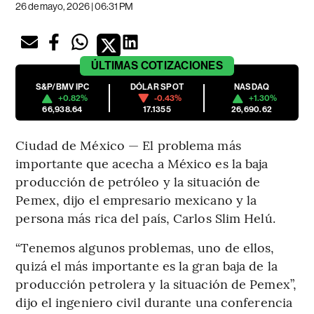
26 de mayo, 2026 | 06:31 PM
ÚLTIMAS
COTIZACIONES
S&P/BMV IPC
DÓLAR SPOT
NASDAQ
+0.82%
-0.43%
+1.30%
66,938.64
17.1355
26,690.62
Ciudad de México — El problema más
importante que acecha a México es la baja
producción de petróleo y la situación de
Pemex, dijo el empresario mexicano y la
persona más rica del país, Carlos Slim Helú.
“Tenemos algunos problemas, uno de ellos,
quizá el más importante es la gran baja de la
producción petrolera y la situación de Pemex”,
dijo el ingeniero civil durante una conferencia