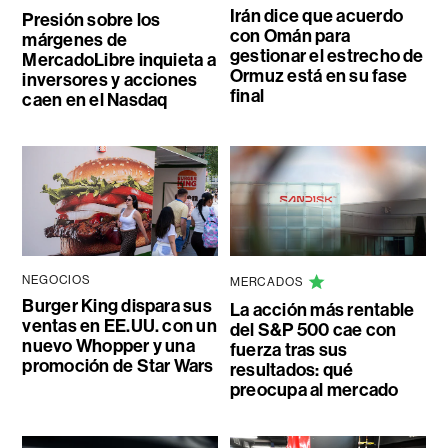
Irán dice que acuerdo
Presión sobre los
con Omán para
márgenes de
gestionar el estrecho de
MercadoLibre inquieta a
Ormuz está en su fase
inversores y acciones
final
caen en el Nasdaq
NEGOCIOS
MERCADOS
Burger King dispara sus
La acción más rentable
ventas en EE.UU. con un
del S&P 500 cae con
nuevo Whopper y una
fuerza tras sus
promoción de Star Wars
resultados: qué
preocupa al mercado