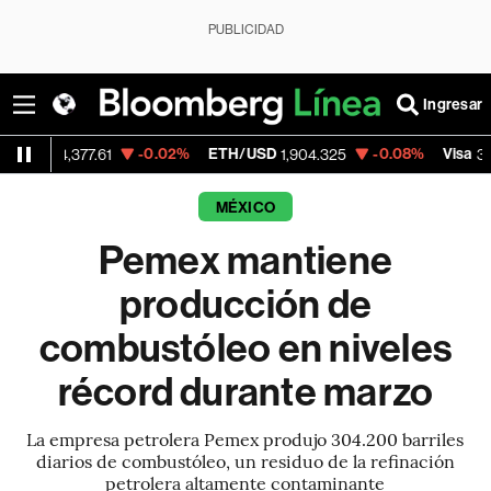
PUBLICIDAD
Ingresar
-0.02%
ETH/USD
-0.08%
Visa
64,377.61
1,904.325
370.47
MÉXICO
Pemex mantiene
producción de
combustóleo en niveles
récord durante marzo
La empresa petrolera Pemex produjo 304.200 barriles
diarios de combustóleo, un residuo de la refinación
petrolera altamente contaminante