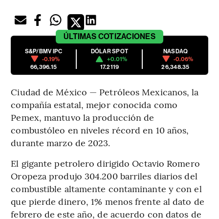
ÚLTIMAS
COTIZACIONES
S&P/BMV IPC
DÓLAR SPOT
NASDAQ
-0.19%
+0.01%
-0.06%
66,396.15
17.2119
26,348.35
Ciudad de México — Petróleos Mexicanos, la
compañía estatal, mejor conocida como
Pemex, mantuvo la producción de
combustóleo en niveles récord en 10 años,
durante marzo de 2023.
El gigante petrolero dirigido Octavio Romero
Oropeza produjo 304.200 barriles diarios del
combustible altamente contaminante y con el
que pierde dinero, 1% menos frente al dato de
febrero de este año, de acuerdo con datos de