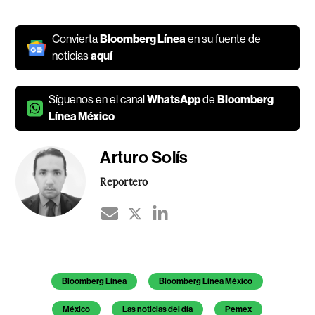
Convierta
Bloomberg Línea
en su fuente de
noticias
aquí
Síguenos en el canal
WhatsApp
de
Bloomberg
Línea México
Arturo Solís
Reportero
Temas de este artículo
Bloomberg Línea
Bloomberg Línea México
México
Las noticias del día
Pemex