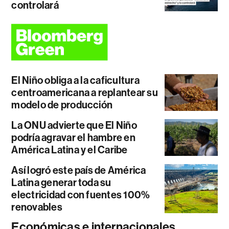
controlará
El Niño obliga a la caficultura
centroamericana a replantear su
modelo de producción
La ONU advierte que El Niño
podría agravar el hambre en
América Latina y el Caribe
Así logró este país de América
Latina generar toda su
electricidad con fuentes 100%
renovables
Económicas e internacionales