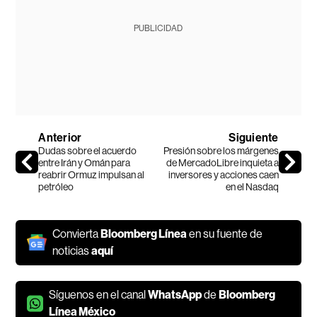
PUBLICIDAD
Anterior
Siguiente
Dudas sobre el acuerdo
Presión sobre los márgenes
entre Irán y Omán para
de MercadoLibre inquieta a
reabrir Ormuz impulsan al
inversores y acciones caen
petróleo
en el Nasdaq
Convierta
Bloomberg Línea
en su fuente de
noticias
aquí
Síguenos en el canal
WhatsApp
de
Bloomberg
Línea México