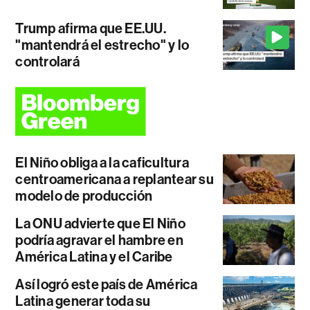
Trump afirma que EE.UU.
"mantendrá el estrecho" y lo
controlará
El Niño obliga a la caficultura
centroamericana a replantear su
modelo de producción
La ONU advierte que El Niño
podría agravar el hambre en
América Latina y el Caribe
Así logró este país de América
Latina generar toda su