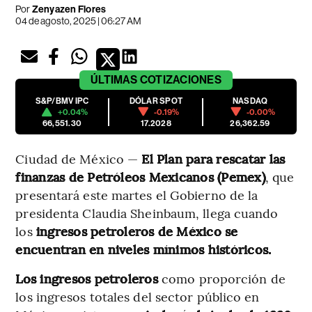
Por
Zenyazen Flores
04 de agosto, 2025 | 06:27 AM
ÚLTIMAS
COTIZACIONES
S&P/BMV IPC
DÓLAR SPOT
NASDAQ
+0.04%
-0.19%
-0.00%
66,551.30
17.2028
26,362.59
Ciudad de México —
El Plan para rescatar las
finanzas de Petróleos Mexicanos (Pemex)
, que
presentará este martes el Gobierno de la
presidenta Claudia Sheinbaum, llega cuando
los
ingresos petroleros de México se
encuentran en niveles mínimos históricos.
Los ingresos petroleros
como proporción de
los ingresos totales del sector público en