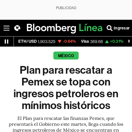
PUBLICIDAD
Ingresar
TH/USD
-0.64%
Visa
+0.31%
MercadoLibre
1,903.525
369.68
MÉXICO
Plan para rescatar a
Pemex se topa con
ingresos petroleros en
mínimos históricos
El Plan para rescatar las finanzas Pemex, que
presentará el Gobierno este martes, llega cuando los
ingresos petroleros de México se encuentran en