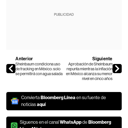
PUBLICIDAD
Anterior
Siguiente
Sheinbaum condiciona uso
Aprobación de Sheinbaum
de fracking en México: solo
repunta mientras la inflación
se permitirá con agua salada
en México alcanza su menor
nivel en cinco años
Convierta
Bloomberg Línea
en su fuente de
noticias
aquí
Síguenos en el canal
WhatsApp
de
Bloomberg