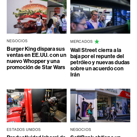
NEGOCIOS
MERCADOS
Burger King dispara sus
Wall Street cierra a la
ventas en EE.UU. con un
baja por el repunte del
nuevo Whopper y una
petróleo y nuevas dudas
promoción de Star Wars
sobre un acuerdo con
Irán
ESTADOS UNIDOS
NEGOCIOS