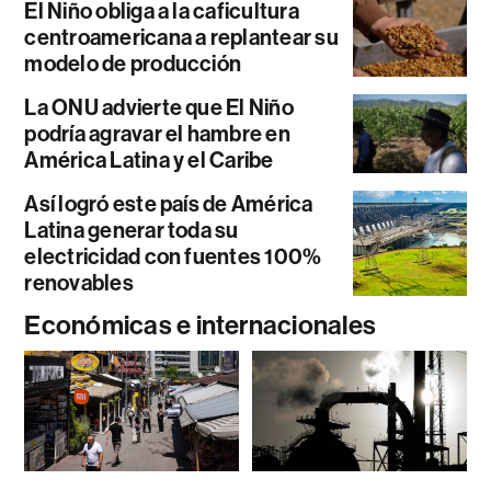
El Niño obliga a la caficultura
centroamericana a replantear su
modelo de producción
La ONU advierte que El Niño
podría agravar el hambre en
América Latina y el Caribe
Así logró este país de América
Latina generar toda su
electricidad con fuentes 100%
renovables
Económicas e internacionales