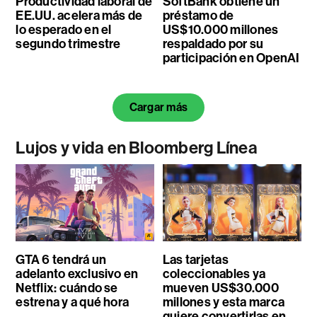
Productividad laboral de
SoftBank obtiene un
EE.UU. acelera más de
préstamo de
lo esperado en el
US$10.000 millones
segundo trimestre
respaldado por su
participación en OpenAI
Cargar más
Lujos y vida en Bloomberg Línea
GTA 6 tendrá un
Las tarjetas
adelanto exclusivo en
coleccionables ya
Netflix: cuándo se
mueven US$30.000
estrena y a qué hora
millones y esta marca
quiere convertirlas en