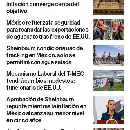
inflación converge cerca del
objetivo
México refuerza la seguridad
para reanudar las exportaciones
de aguacate tras freno de EE.UU.
Sheinbaum condiciona uso de
fracking en México: solo se
permitirá con agua salada
Mecanismo Laboral del T-MEC
tendrá cambios modestos:
funcionario de EE.UU.
Aprobación de Sheinbaum
repunta mientras la inflación en
México alcanza su menor nivel
en cinco años