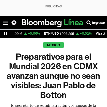
PUBLICIDAD
Ingresar
+0.06%
ETH/USD
+0.02%
Visa
+0
29.16
1,906.295
370.47
MÉXICO
Preparativos para el
Mundial 2026 en CDMX
avanzan aunque no sean
visibles: Juan Pablo de
Botton
El secretario de Administración y Finanzas de la