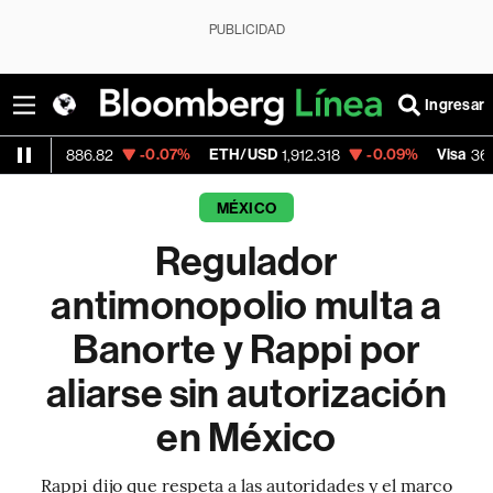
PUBLICIDAD
Ingresar
-0.07%
ETH/USD
-0.09%
Visa
-2.
86.82
1,912.318
362.50
MÉXICO
Regulador
antimonopolio multa a
Banorte y Rappi por
aliarse sin autorización
en México
Rappi dijo que respeta a las autoridades y el marco