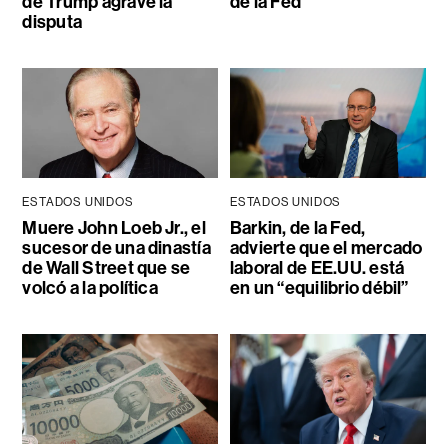
de Trump agrave la
de la Fed
disputa
ESTADOS UNIDOS
ESTADOS UNIDOS
Muere John Loeb Jr., el
Barkin, de la Fed,
sucesor de una dinastía
advierte que el mercado
de Wall Street que se
laboral de EE.UU. está
volcó a la política
en un “equilibrio débil”