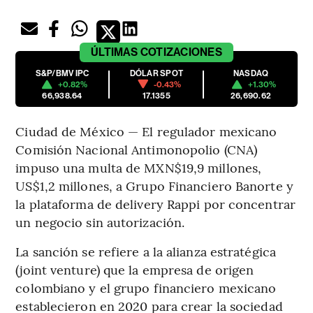
ÚLTIMAS
COTIZACIONES
S&P/BMV IPC
DÓLAR SPOT
NASDAQ
+0.82%
-0.43%
+1.30%
66,938.64
17.1355
26,690.62
Ciudad de México — El regulador mexicano
Comisión Nacional Antimonopolio (CNA)
impuso una multa de MXN$19,9 millones,
US$1,2 millones, a Grupo Financiero Banorte y
la plataforma de delivery Rappi por concentrar
un negocio sin autorización.
La sanción se refiere a la alianza estratégica
(joint venture) que la empresa de origen
colombiano y el grupo financiero mexicano
establecieron en 2020 para crear la sociedad