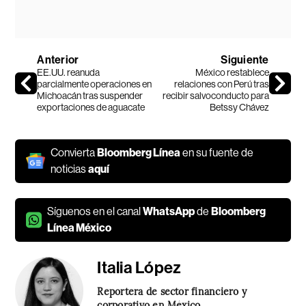
Anterior
Siguiente
EE.UU. reanuda
México restablece
parcialmente operaciones en
relaciones con Perú tras
Michoacán tras suspender
recibir salvoconducto para
exportaciones de aguacate
Betssy Chávez
Convierta
Bloomberg Línea
en su fuente de
noticias
aquí
Síguenos en el canal
WhatsApp
de
Bloomberg
Línea México
Italia López
Reportera de sector financiero y
corporativo en México