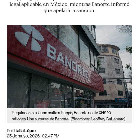
legal aplicable en México, mientras Banorte informó
que apelará la sanción.
Regulador mexicano multa a Rappi y Banorte con MXN$20
millones
Una sucursal de Banorte.
(Bloomberg/Jeoffrey Guillemard)
Por
Italia López
25 de mayo, 2026 | 02:47 PM