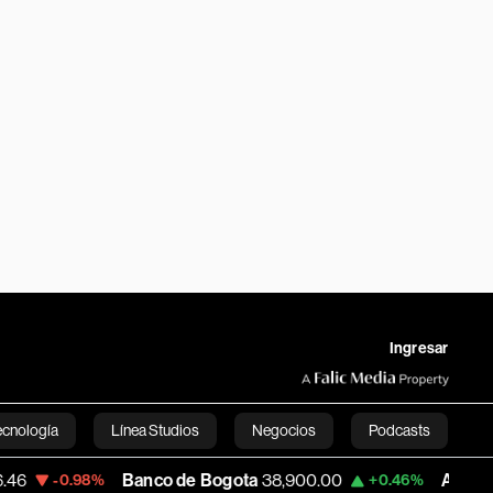
Ingresar
ecnología
Línea Studios
Negocios
Podcasts
Banco de Bogota
38,900.00
Apple
313.94
-0.98%
+0.46%
English