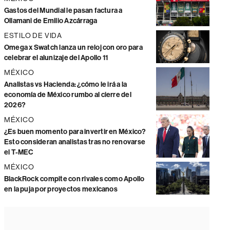
Gastos del Mundial le pasan factura a
Ollamani de Emilio Azcárraga
ESTILO DE VIDA
Omega x Swatch lanza un reloj con oro para
celebrar el alunizaje del Apollo 11
MÉXICO
Analistas vs Hacienda: ¿cómo le irá a la
economía de México rumbo al cierre del
2026?
MÉXICO
¿Es buen momento para invertir en México?
Esto consideran analistas tras no renovarse
el T-MEC
MÉXICO
BlackRock compite con rivales como Apollo
en la puja por proyectos mexicanos