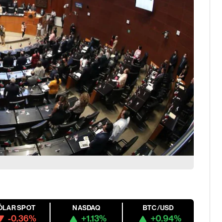
ÓLAR SPOT
NASDAQ
BTC/USD
-0.36%
+1.13%
+0.94%