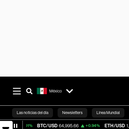
México
Las noticias del día
Newsletters
Línea Mundial
BTC/USD
64,995.66
ETH/USD
1,916.89
+0.01%
+0.94%
Bloomberg 