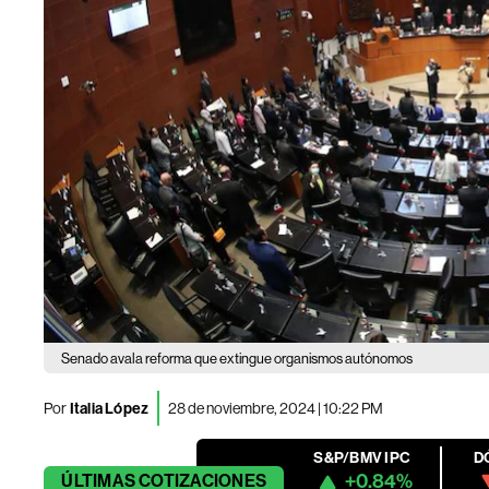
Senado avala reforma que extingue organismos autónomos
Por
Italia López
28 de noviembre, 2024 | 10:22 PM
S&P/BMV IPC
D
+0.84%
ÚLTIMAS
COTIZACIONES