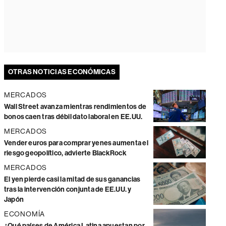
OTRAS NOTICIAS ECONÓMICAS
MERCADOS
Wall Street avanza mientras rendimientos de
bonos caen tras débil dato laboral en EE.UU.
MERCADOS
Vender euros para comprar yenes aumenta el
riesgo geopolítico, advierte BlackRock
MERCADOS
El yen pierde casi la mitad de sus ganancias
tras la intervención conjunta de EE.UU. y
Japón
ECONOMÍA
¿Qué países de América Latina apuestan por