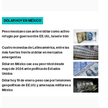
DÓLAR HOY EN MÉXICO
Peso mexicano cae ante el dólar como activo
refugio por guerra entre EE.UU., Israel e Irán
Cuatro monedas de Latinoamérica, entre las
más fuertes frente al dólar en mercados
emergentes
Dólar en México cae a su peor nivel desde
mayo de 2024 ante política de Estados
Unidos
Dólar hoy 19 de enero: peso cae por tensiones
geopolíticas de EE.UU. y amenazas militares a
México