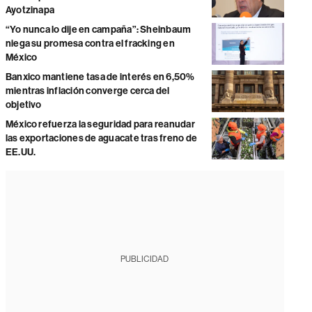
Ayotzinapa
“Yo nunca lo dije en campaña”: Sheinbaum
niega su promesa contra el fracking en
México
Banxico mantiene tasa de interés en 6,50%
mientras inflación converge cerca del
objetivo
México refuerza la seguridad para reanudar
las exportaciones de aguacate tras freno de
EE.UU.
PUBLICIDAD