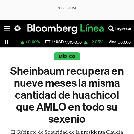
PUBLICIDAD
Ingresar
+0.62%
ETH/USD
+2.05%
Visa
-0.25%
1,913.898
368.68
MÉXICO
Sheinbaum recupera en
nueve meses la misma
cantidad de huachicol
que AMLO en todo su
sexenio
El Gabinete de Seguridad de la presidenta Claudia