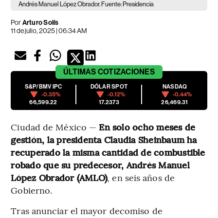
Andrés Manuel López Obrador. Fuente: Presidencia
Por
Arturo Solís
11 de julio, 2025 | 06:34 AM
ÚLTIMAS
COTIZACIONES
S&P/BMV IPC
DÓLAR SPOT
NASDAQ
-0.35%
-0.12%
-0.44%
66,599.22
17.2373
26,469.31
Ciudad de México —
En solo ocho meses de
gestión, la presidenta Claudia Sheinbaum ha
recuperado la misma cantidad de combustible
robado que su predecesor, Andrés Manuel
López Obrador (AMLO)
, en seis años de
Gobierno.
Tras anunciar el mayor decomiso de