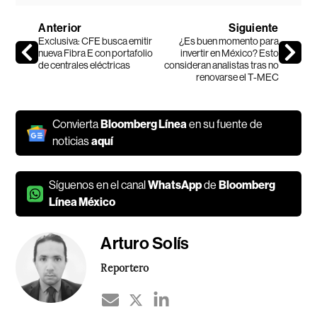
Anterior
Siguiente
Exclusiva: CFE busca emitir
¿Es buen momento para
nueva Fibra E con portafolio
invertir en México? Esto
de centrales eléctricas
consideran analistas tras no
renovarse el T-MEC
Convierta
Bloomberg Línea
en su fuente de
noticias
aquí
Síguenos en el canal
WhatsApp
de
Bloomberg
Línea México
Arturo Solís
Reportero