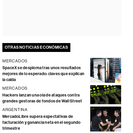
OTRAS NOTICIAS ECONÓMICAS
MERCADOS
SpaceX se desploma tras unos resultados
mejores de lo esperado: claves que explican
la caída
MERCADOS
Hackers lanzan una ola de ataques contra
grandes gestoras de fondos de Wall Street
ARGENTINA
MercadoLibre supera expectativas de
facturación y ganancia neta en el segundo
trimestre