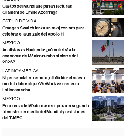
Gastos del Mundial le pasan factura a
Ollamani de Emilio Azcárraga
ESTILO DE VIDA
Omega x Swatch lanza un reloj con oro para
celebrar el alunizaje del Apollo 11
MÉXICO
Analistas vs Hacienda: ¿cómo le irá a la
economía de México rumbo al cierre del
2026?
LATINOAMÉRICA
Ni presencial, ni remoto, ni híbrido: el nuevo
modelo laboral que WeWork ve crecer en
Latinoamérica
MÉXICO
Economía de México se recupera en segundo
trimestre en medio del Mundial y revisiones
del T-MEC