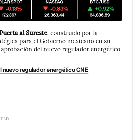
ÓLAR SPOT
NASDAQ
BTC/USD
-0.13%
-0.83%
+0.92%
17.2367
26,363.44
64,886.89
Puerta al Sureste
, construido por la
atégica para el Gobierno mexicano en su
 aprobación del nuevo regulador energético
del nuevo regulador energético CNE
IDAD