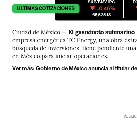
S&P/BMV IPC
D
-0.46%
ÚLTIMAS
COTIZACIONES
66,525.18
Ciudad de México —
El gasoducto submarino 
empresa energética TC Energy, una obra estr
búsqueda de inversiones, tiene pendiente una
en México para iniciar operaciones.
Ver más:
Gobierno de México anuncia al titular 
PUBLIC