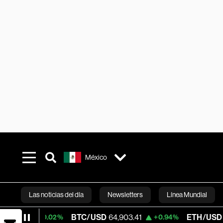
México
Las noticias del día
Newsletters
Línea Mundial
BTC/USD
64,903.41
ETH/USD
1,921.475
+0.02%
+0.94%
Bloomberg 