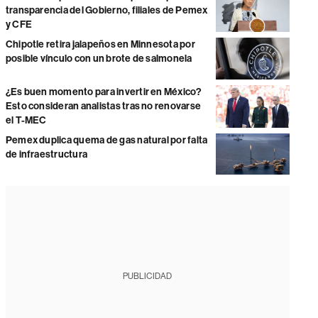
transparencia del Gobierno, filiales de Pemex
y CFE
Chipotle retira jalapeños en Minnesota por
posible vínculo con un brote de salmonela
¿Es buen momento para invertir en México?
Esto consideran analistas tras no renovarse
el T-MEC
Pemex duplica quema de gas natural por falta
de infraestructura
PUBLICIDAD