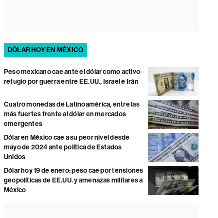
DÓLAR HOY EN MÉXICO
Peso mexicano cae ante el dólar como activo
refugio por guerra entre EE.UU., Israel e Irán
Cuatro monedas de Latinoamérica, entre las
más fuertes frente al dólar en mercados
emergentes
Dólar en México cae a su peor nivel desde
mayo de 2024 ante política de Estados
Unidos
Dólar hoy 19 de enero: peso cae por tensiones
geopolíticas de EE.UU. y amenazas militares a
México