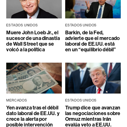
ESTADOS UNIDOS
ESTADOS UNIDOS
Muere John Loeb Jr., el
Barkin, de la Fed,
sucesor de una dinastía
advierte que el mercado
de Wall Street que se
laboral de EE.UU. está
volcó a la política
en un “equilibrio débil”
MERCADOS
ESTADOS UNIDOS
Yen avanza tras el débil
Trump dice que avanzan
dato laboral de EE.UU. y
las negociaciones sobre
crece la alerta por
Ormuz mientras Irán
posible intervención
evalúa veto a EE.UU.