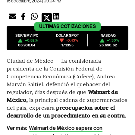
15 de octubre, 2024 | 09:04 PM
ÚLTIMAS
COTIZACIONES
S&P/BMV IPC
DÓLAR SPOT
NASDAQ
+0.82%
-0.43%
+1.30%
66,938.64
17.1355
26,690.62
Ciudad de México — La comisionada
presidenta de la Comisión Federal de
Competencia Económica (Cofece), Andrea
Marván Saltiel, defendió el quehacer del
regulador, días después de que
Walmart de
México,
la principal cadena de supermercados
del país, expresara
preocupación sobre el
desarrollo de un procedimiento en su contra.
Ver más:
Walmart de México espera con