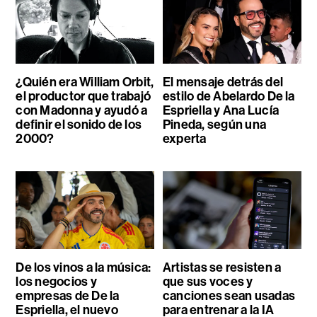
¿Quién era William Orbit,
El mensaje detrás del
el productor que trabajó
estilo de Abelardo De la
con Madonna y ayudó a
Espriella y Ana Lucía
definir el sonido de los
Pineda, según una
2000?
experta
De los vinos a la música:
Artistas se resisten a
los negocios y
que sus voces y
empresas de De la
canciones sean usadas
Espriella, el nuevo
para entrenar a la IA