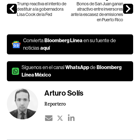
Trump reactiva el intento de
Bonos de San Juan ganan
destituir a la gobernadora
atractivo entre inversores
Lisa Cook de la Fed
ante la escasez de emisiones
en Puerto Rico
Convierta
Bloomberg Línea
en su fuente de
noticias
aquí
Síguenos en el canal
WhatsApp
de
Bloomberg
Línea México
Arturo Solís
Reportero