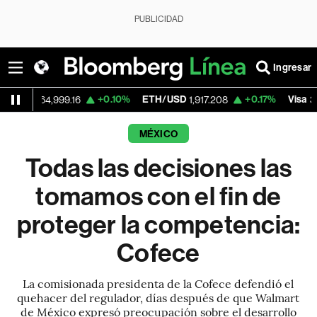
PUBLICIDAD
Ingresar
+0.10%
ETH/USD
+0.17%
Visa
-
4,999.16
1,917.208
362.50
MÉXICO
Todas las decisiones las
tomamos con el fin de
proteger la competencia:
Cofece
La comisionada presidenta de la Cofece defendió el
quehacer del regulador, días después de que Walmart
de México expresó preocupación sobre el desarrollo