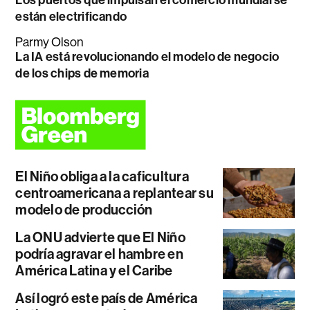
Los puertos que impulsan el comercio mundial se
están electrificando
Parmy Olson
La IA está revolucionando el modelo de negocio
de los chips de memoria
El Niño obliga a la caficultura
centroamericana a replantear su
modelo de producción
La ONU advierte que El Niño
podría agravar el hambre en
América Latina y el Caribe
Así logró este país de América