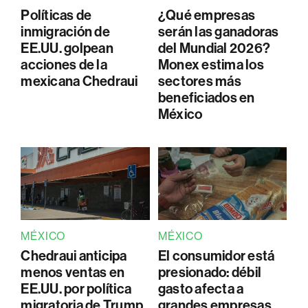
Políticas de
¿Qué empresas
inmigración de
serán las ganadoras
EE.UU. golpean
del Mundial 2026?
acciones de la
Monex estima los
mexicana Chedraui
sectores más
beneficiados en
México
MÉXICO
MÉXICO
Chedraui anticipa
El consumidor está
menos ventas en
presionado: débil
EE.UU. por política
gasto afecta a
migratoria de Trump
grandes empresas