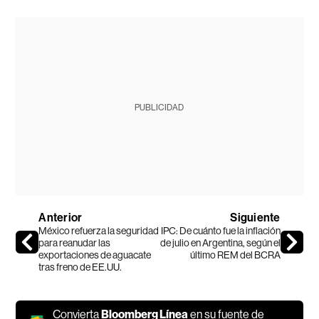
PUBLICIDAD
Anterior
Siguiente
México refuerza la seguridad
IPC: De cuánto fue la inflación
para reanudar las
de julio en Argentina, según el
exportaciones de aguacate
último REM del BCRA
tras freno de EE.UU.
Convierta
Bloomberg Línea
en su fuente de