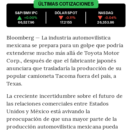
ÚLTIMAS
COTIZACIONES
S&P/BMV IPC
DÓLAR SPOT
NASDAQ
+0.00%
-0.11%
-0.04%
66,527.96
17.2155
26,353.86
Bloomberg — La industria automovilística
mexicana se prepara para un golpe que podría
extenderse mucho más allá de Toyota Motor
Corp., después de que el fabricante japonés
anunciara que trasladaría la producción de su
popular camioneta Tacoma fuera del país, a
Texas.
La creciente incertidumbre sobre el futuro de
las relaciones comerciales entre Estados
Unidos y México está avivando la
preocupación de que una mayor parte de la
producción automovilística mexicana pueda