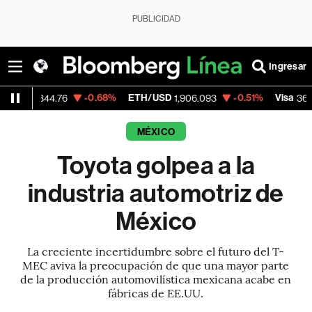
PUBLICIDAD
Ingresar
-0.68%
ETH/USD
-0.51%
Visa
+0.
.76
1,906.093
369.63
MÉXICO
Toyota golpea a la
industria automotriz de
México
La creciente incertidumbre sobre el futuro del T-
MEC aviva la preocupación de que una mayor parte
de la producción automovilística mexicana acabe en
fábricas de EE.UU.