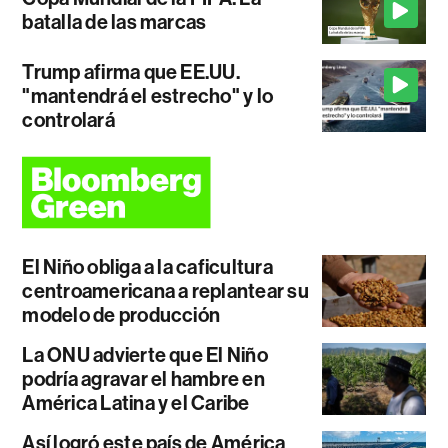
batalla de las marcas
Trump afirma que EE.UU.
"mantendrá el estrecho" y lo
controlará
El Niño obliga a la caficultura
centroamericana a replantear su
modelo de producción
La ONU advierte que El Niño
podría agravar el hambre en
América Latina y el Caribe
Así logró este país de América