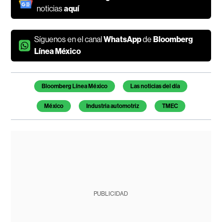
noticias
aquí
Síguenos en el canal
WhatsApp
de
Bloomberg
Línea México
Temas de este artículo
Bloomberg Línea México
Las noticias del día
México
Industria automotriz
TMEC
PUBLICIDAD