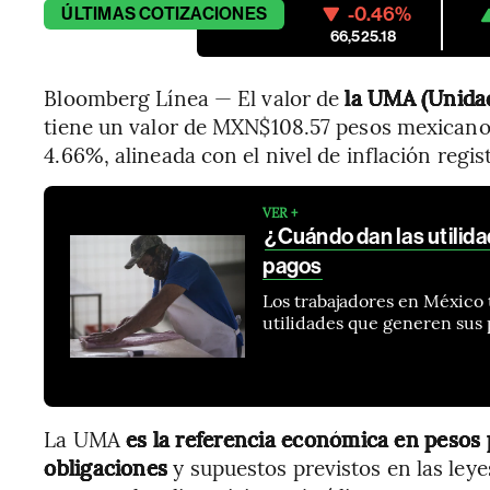
-0.46%
ÚLTIMAS
COTIZACIONES
66,525.18
Bloomberg Línea — El valor de
la UMA (Unidad
tiene un valor de MXN$108.57 pesos mexicanos
4.66%, alineada con el nivel de inflación regi
VER +
¿Cuándo dan las utilid
pagos
Los trabajadores en México 
utilidades que generen sus
La UMA
es la referencia económica en pesos 
obligaciones
y supuestos previstos en las leyes