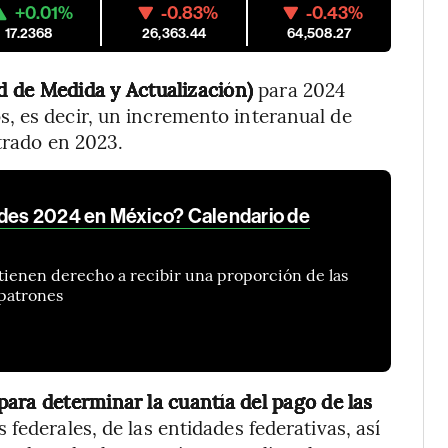
+0.01%
-0.83%
-0.43%
17.2368
26,363.44
64,508.27
 de Medida y Actualización)
para 2024
, es decir, un incremento interanual de
strado en 2023.
ades 2024 en México? Calendario de
tienen derecho a recibir una proporción de las
 patrones
para determinar la cuantía del pago de las
 federales, de las entidades federativas, así