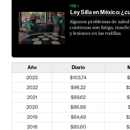
VER +
Ley Silla en México: ¿c
Algunos problemas de salud 
continuas son fatiga, insufi
y lesiones en las rodillas
Año
Diario
2023
$103,74
$
2022
$96,22
$
2021
$89,62
$
2020
$86,88
$
2019
$84,49
$
2018
$80,60
$