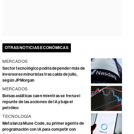
OTRAS NOTICIAS ECONÓMICAS
MERCADOS
Sector tecnológico podría depender más de
inversores minoristas tras caída de julio,
según JPMorgan
MERCADOS
Bolsas asiáticas caen mientras se frena el
repunte de las acciones de IA y baja el
petróleo
TECNOLOGÍA
Meta lanza Muse Code, su primer agente de
programación con IA para competir con