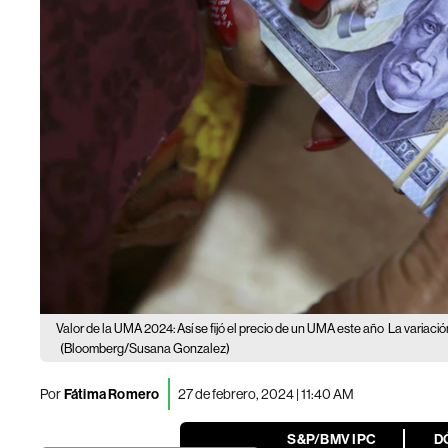
Valor de la UMA 2024: Así se fijó el precio de un UMA este año
La variaci
(Bloomberg/Susana Gonzalez)
Por
Fátima Romero
27 de febrero, 2024 | 11:40 AM
S&P/BMV IPC
D