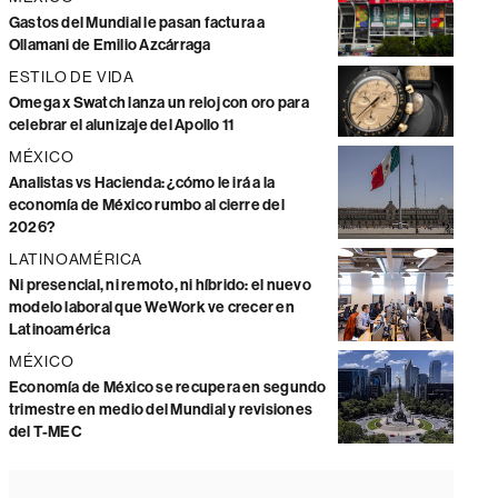
Gastos del Mundial le pasan factura a
Ollamani de Emilio Azcárraga
ESTILO DE VIDA
Omega x Swatch lanza un reloj con oro para
celebrar el alunizaje del Apollo 11
MÉXICO
Analistas vs Hacienda: ¿cómo le irá a la
economía de México rumbo al cierre del
2026?
LATINOAMÉRICA
Ni presencial, ni remoto, ni híbrido: el nuevo
modelo laboral que WeWork ve crecer en
Latinoamérica
MÉXICO
Economía de México se recupera en segundo
trimestre en medio del Mundial y revisiones
del T-MEC