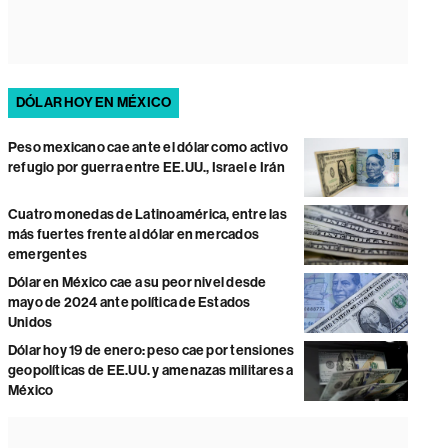
DÓLAR HOY EN MÉXICO
Peso mexicano cae ante el dólar como activo
refugio por guerra entre EE.UU., Israel e Irán
Cuatro monedas de Latinoamérica, entre las
más fuertes frente al dólar en mercados
emergentes
Dólar en México cae a su peor nivel desde
mayo de 2024 ante política de Estados
Unidos
Dólar hoy 19 de enero: peso cae por tensiones
geopolíticas de EE.UU. y amenazas militares a
México