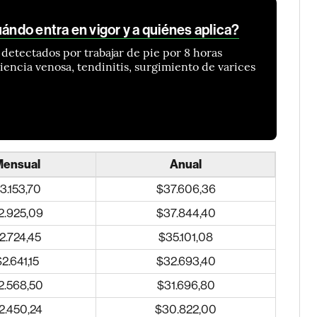
uándo entra en vigor y a quiénes aplica?
detectados por trabajar de pie por 8 horas
ciencia venosa, tendinitis, surgimiento de varices
Mensual
Anual
3.153,70
$37.606,36
2.925,09
$37.844,40
2.724,45
$35.101,08
2.641,15
$32.693,40
2.568,50
$31.696,80
2.450,24
$30.822,00