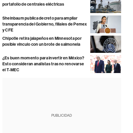
portafolio de centrales eléctricas
Sheinbaum publica decreto para ampliar
transparencia del Gobierno, filiales de Pemex
y CFE
Chipotle retira jalapeños en Minnesota por
posible vínculo con un brote de salmonela
¿Es buen momento para invertir en México?
Esto consideran analistas tras no renovarse
el T-MEC
PUBLICIDAD