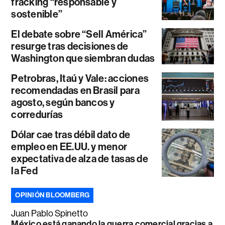
fracking “responsable y
sostenible”
El debate sobre “Sell América”
resurge tras decisiones de
Washington que siembran dudas
Petrobras, Itaú y Vale: acciones
recomendadas en Brasil para
agosto, según bancos y
corredurías
Dólar cae tras débil dato de
empleo en EE.UU. y menor
expectativa de alza de tasas de
la Fed
OPINIÓN BLOOMBERG
Juan Pablo Spinetto
México está ganando la guerra comercial gracias a