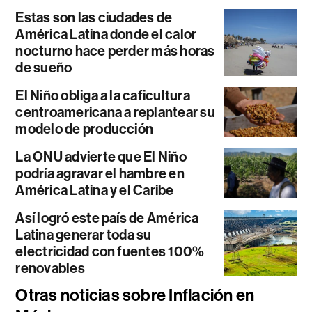
Estas son las ciudades de
América Latina donde el calor
nocturno hace perder más horas
de sueño
El Niño obliga a la caficultura
centroamericana a replantear su
modelo de producción
La ONU advierte que El Niño
podría agravar el hambre en
América Latina y el Caribe
Así logró este país de América
Latina generar toda su
electricidad con fuentes 100%
renovables
Otras noticias sobre Inflación en