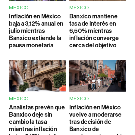
MÉXICO
MÉXICO
Inflación en México
Banxico mantiene
baja a 3,12% anual en
tasa de interés en
julio mientras
6,50% mientras
Banxico extiende la
inflación converge
pausa monetaria
cerca del objetivo
MÉXICO
MÉXICO
Analistas prevén que
Inflación en México
Banxico deje sin
vuelve a moderarse
cambio la tasa
tras decisión de
mientras inflación
Banxico de