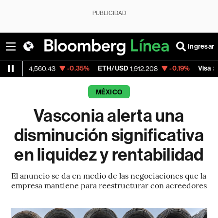
PUBLICIDAD
Ingresar
-0.35%
ETH/USD
-0.19%
Visa
-
4,560.43
1,912.208
367.77
MÉXICO
Vasconia alerta una
disminución significativa
en liquidez y rentabilidad
El anuncio se da en medio de las negociaciones que la
empresa mantiene para reestructurar con acreedores