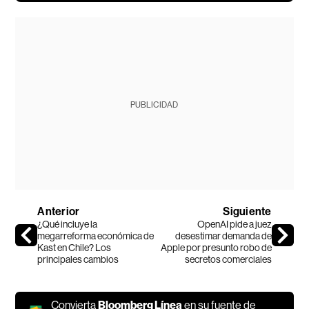
PUBLICIDAD
Anterior
Siguiente
¿Qué incluye la
OpenAI pide a juez
megarreforma económica de
desestimar demanda de
Kast en Chile? Los
Apple por presunto robo de
principales cambios
secretos comerciales
Convierta
Bloomberg Línea
en su fuente de