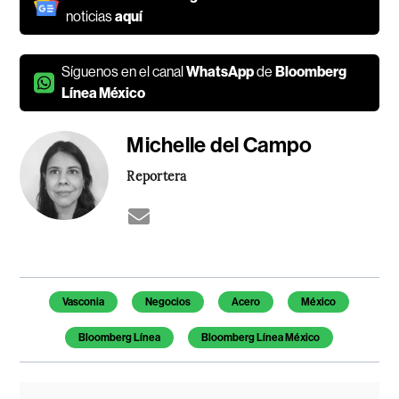
noticias
aquí
Síguenos en el canal
WhatsApp
de
Bloomberg
Línea México
Michelle del Campo
Reportera
Temas de este artículo
Vasconia
Negocios
Acero
México
Bloomberg Línea
Bloomberg Línea México