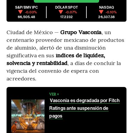
S&P/BMV IPC
DÓLAR SPOT
NASDAQ
-0.03%
-0.07%
-0.10%
66,505.48
17.2232
26,337.38
Ciudad de México —
Grupo Vasconia
, un
centenario proveedor mexicano de productos
de aluminio, alertó de una disminución
significativa en sus
índices de liquidez,
solvencia y rentabilidad
, a días de concluir la
vigencia del convenio de espera con
acreedores.
VER +
Vasconia es degradada por Fitch
Ratings ante suspensión de
pagos