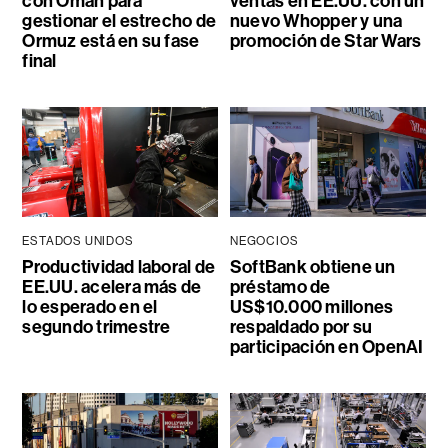
con Omán para
ventas en EE.UU. con un
gestionar el estrecho de
nuevo Whopper y una
Ormuz está en su fase
promoción de Star Wars
final
ESTADOS UNIDOS
NEGOCIOS
Productividad laboral de
SoftBank obtiene un
EE.UU. acelera más de
préstamo de
lo esperado en el
US$10.000 millones
segundo trimestre
respaldado por su
participación en OpenAI