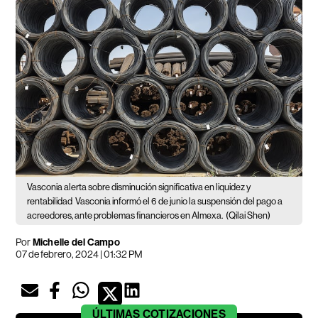
Vasconia alerta sobre disminución significativa en liquidez y
rentabilidad
Vasconia informó el 6 de junio la suspensión del pago a
acreedores, ante problemas financieros en Almexa.
(Qilai Shen)
Por
Michelle del Campo
07 de febrero, 2024 | 01:32 PM
ÚLTIMAS
COTIZACIONES