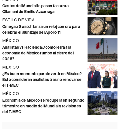
Gastos del Mundial le pasan factura a
Ollamani de Emilio Azcárraga
ESTILO DE VIDA
Omega x Swatch lanza un reloj con oro para
celebrar el alunizaje del Apollo 11
MÉXICO
Analistas vs Hacienda: ¿cómo le irá a la
economía de México rumbo al cierre del
2026?
MÉXICO
¿Es buen momento para invertir en México?
Esto consideran analistas tras no renovarse
el T-MEC
MÉXICO
Economía de México se recupera en segundo
trimestre en medio del Mundial y revisiones
del T-MEC