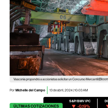
(Bloo
Vasconia propondrá a accionistas solicitar un Concurso Mercantil
Por
Michelle del Campo
13 de abril, 2024 | 10:03 AM
S&P/BMV IPC
D
-0.19%
ÚLTIMAS
COTIZACIONES