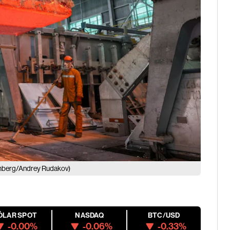
mberg/Andrey Rudakov)
ÓLAR SPOT
NASDAQ
BTC/USD
-0.00%
-0.06%
-0.33%