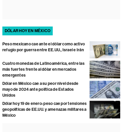
DÓLAR HOY EN MÉXICO
Peso mexicano cae ante el dólar como activo
refugio por guerra entre EE.UU., Israel e Irán
Cuatro monedas de Latinoamérica, entre las
más fuertes frente al dólar en mercados
emergentes
Dólar en México cae a su peor nivel desde
mayo de 2024 ante política de Estados
Unidos
Dólar hoy 19 de enero: peso cae por tensiones
geopolíticas de EE.UU. y amenazas militares a
México