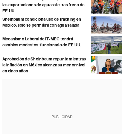
las exportaciones de aguacate tras freno de
EE.UU.
Sheinbaum condiciona uso de fracking en
México: solo se permitirá con agua salada
Mecanismo Laboral del T-MEC tendrá
cambios modestos: funcionario de EE.UU.
Aprobación de Sheinbaum repunta mientras
la inflación en México alcanza su menor nivel
en cinco años
PUBLICIDAD