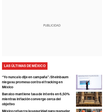
PUBLICIDAD
LAS ÚLTIMAS DE MÉXICO
“Yo nunca lo dije en campaña”: Sheinbaum
niega su promesa contra el fracking en
México
Banxico mantiene tasa de interés en 6,50%
mientras inflación converge cerca del
objetivo
México refuerza la seguridad para reanudar