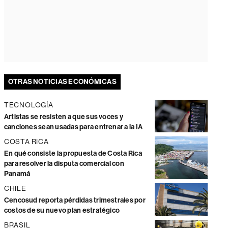
OTRAS NOTICIAS ECONÓMICAS
TECNOLOGÍA
Artistas se resisten a que sus voces y
canciones sean usadas para entrenar a la IA
COSTA RICA
En qué consiste la propuesta de Costa Rica
para resolver la disputa comercial con
Panamá
CHILE
Cencosud reporta pérdidas trimestrales por
costos de su nuevo plan estratégico
BRASIL