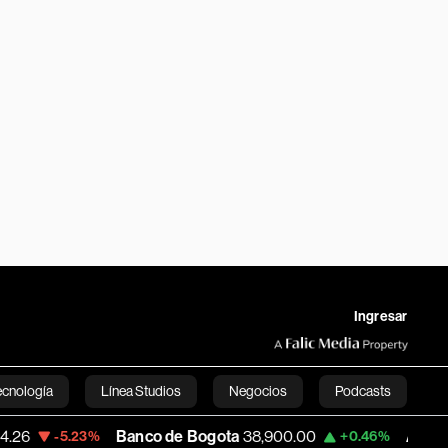
Ingresar
ecnología
Línea Studios
Negocios
Podcasts
Banco de Bogota
38,900.00
Apple
312.53
.23%
+0.46%
English