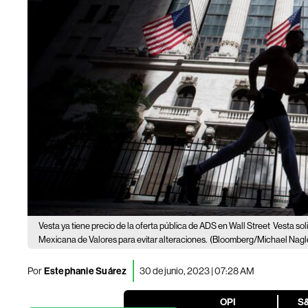
Vesta ya tiene precio de la oferta pública de ADS en Wall Street
Vesta sol
Mexicana de Valores para evitar alteraciones.
(Bloomberg/Michael Nagl
Por
Estephanie Suárez
30 de junio, 2023 | 07:28 AM
OPI
S