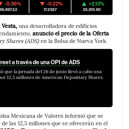
-0.36%
-0.22%
+2.13%
66,697.22
17.2927
25,913.90
 Vesta,
una desarrolladora de edificios
rrendamiento,
anunció el precio de la Oferta
ry Shares (ADS)
en la Bolsa de Nueva York.
treet a través de una OPI de ADS
 que la jornada del 26 de junio llevó a cabo una
) por 12,5 millones de American Depositary Shares
Bolsa Mexicana de Valores informó que se
de las 12,5 millones que se ofrecerán en el