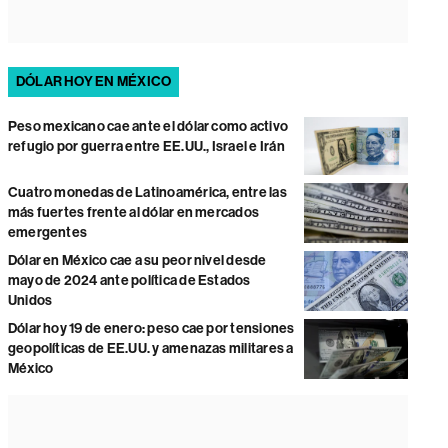
DÓLAR HOY EN MÉXICO
Peso mexicano cae ante el dólar como activo
refugio por guerra entre EE.UU., Israel e Irán
Cuatro monedas de Latinoamérica, entre las
más fuertes frente al dólar en mercados
emergentes
Dólar en México cae a su peor nivel desde
mayo de 2024 ante política de Estados
Unidos
Dólar hoy 19 de enero: peso cae por tensiones
geopolíticas de EE.UU. y amenazas militares a
México