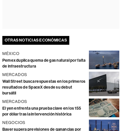
OTRAS NOTICIAS ECONÓMICAS
MÉXICO
Pemex duplica quema de gas natural por falta
de infraestructura
MERCADOS
Wall Street busca respuestas en los primeros
resultados de SpaceX desde su debut
bursátil
MERCADOS
El yen enfrenta una prueba clave en los 155
por dólar tras la intervención histórica
NEGOCIOS
Bayer supera previsiones de ganancias por