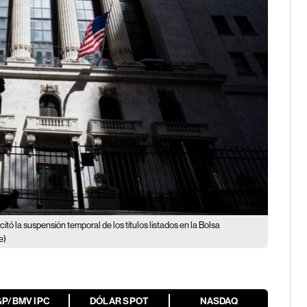
icitó la suspensión temporal de los títulos listados en la Bolsa
e)
&P/BMV IPC
DÓLAR SPOT
NASDAQ