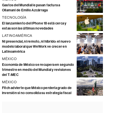
Gastos del Mundial le pasan factura a
Ollamani de Emilio Azcárraga
TECNOLOGÍA
El lanzamiento del iPhone 18 está cerca y
estas son las últimas novedades
LATINOAMÉRICA
Ni presencial, ni remoto, ni híbrido: el nuevo
modelo laboral que WeWork ve crecer en
Latinoamérica
MÉXICO
Economía de México se recupera en segundo
trimestre en medio del Mundial y revisiones
del T-MEC
MÉXICO
Fitch advierte que México perdería grado de
inversión si no consolida su estrategia fiscal