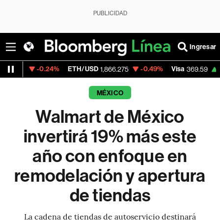
PUBLICIDAD
Ingresar
-0.24%
ETH/USD
-0.49%
Visa
+1.07%
1,866.275
369.59
MÉXICO
Walmart de México
invertirá 19% más este
año con enfoque en
remodelación y apertura
de tiendas
La cadena de tiendas de autoservicio destinará