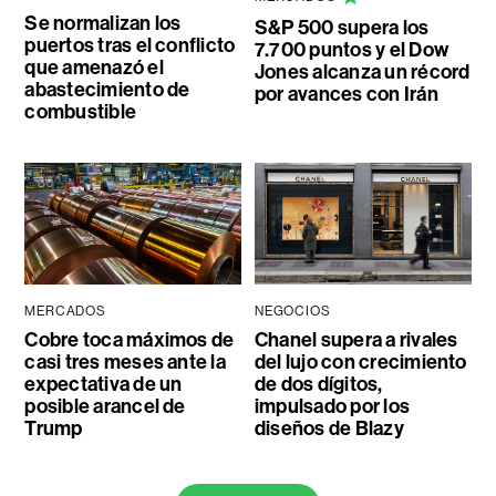
Se normalizan los
S&P 500 supera los
puertos tras el conflicto
7.700 puntos y el Dow
que amenazó el
Jones alcanza un récord
abastecimiento de
por avances con Irán
combustible
MERCADOS
NEGOCIOS
Cobre toca máximos de
Chanel supera a rivales
casi tres meses ante la
del lujo con crecimiento
expectativa de un
de dos dígitos,
posible arancel de
impulsado por los
Trump
diseños de Blazy