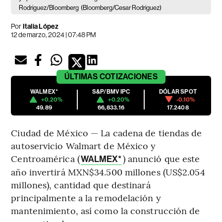
Rodriguez/Bloomberg
(Bloomberg/Cesar Rodriguez)
Por
Italia López
12 de marzo, 2024 | 07:48 PM
ÚLTIMAS
COTIZACIONES
WALMEX*
S&P/BMV IPC
DÓLAR SPOT
+0.20%
+0.20%
-0.10%
49.89
66,833.16
17.2408
Ciudad de México — La cadena de tiendas de
autoservicio Walmart de México y
Centroamérica (
) anunció que este
WALMEX*
año invertirá MXN$34.500 millones (US$2.054
millones), cantidad que destinará
principalmente a la remodelación y
mantenimiento, así como la construcción de