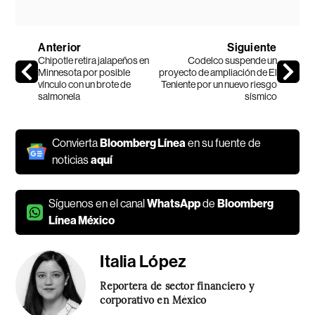
Anterior
Siguiente
Chipotle retira jalapeños en
Codelco suspende un
Minnesota por posible
proyecto de ampliación de El
vínculo con un brote de
Teniente por un nuevo riesgo
salmonela
sísmico
Convierta
Bloomberg Línea
en su fuente de
noticias
aquí
Síguenos en el canal
WhatsApp
de
Bloomberg
Línea México
Italia López
Reportera de sector financiero y
corporativo en México