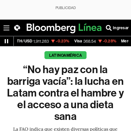
PUBLICIDAD
Ingresar
SD
-0.23%
Visa
-0.28%
MercadoLibre
1,911.283
368.54
1,924.
LATINOAMÉRICA
“No hay paz con la
barriga vacía”: la lucha en
Latam contra el hambre y
el acceso a una dieta
sana
La FAO indica que existen diversas políticas que