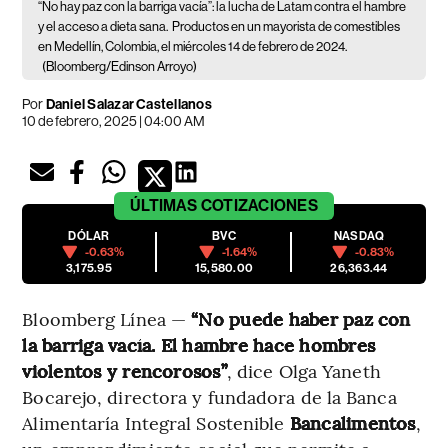
“No hay paz con la barriga vacía”: la lucha de Latam contra el hambre
y el acceso a dieta sana.
Productos en un mayorista de comestibles
en Medellín, Colombia, el miércoles 14 de febrero de 2024.
(Bloomberg/Edinson Arroyo)
Por
Daniel Salazar Castellanos
10 de febrero, 2025 | 04:00 AM
ÚLTIMAS
COTIZACIONES
DÓLAR
BVC
NASDAQ
-0.63%
-1.64%
-0.83%
3,175.95
15,580.00
26,363.44
Bloomberg Línea —
“No puede haber paz con
la barriga vacía. El hambre hace hombres
violentos y rencorosos”
, dice Olga Yaneth
Bocarejo, directora y fundadora de la Banca
Alimentaría Integral Sostenible
Bancalimentos
,