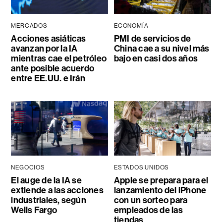
MERCADOS
ECONOMÍA
Acciones asiáticas
PMI de servicios de
avanzan por la IA
China cae a su nivel más
mientras cae el petróleo
bajo en casi dos años
ante posible acuerdo
entre EE.UU. e Irán
NEGOCIOS
ESTADOS UNIDOS
El auge de la IA se
Apple se prepara para el
extiende a las acciones
lanzamiento del iPhone
industriales, según
con un sorteo para
Wells Fargo
empleados de las
tiendas