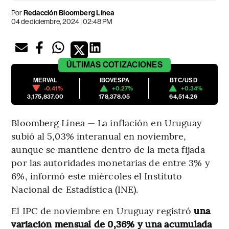
Por
Redacción Bloomberg Línea
04 de diciembre, 2024 | 02:48 PM
ÚLTIMAS
COTIZACIONES
MERVAL
IBOVESPA
BTC/USD
-0.41%
+0.27%
+0.34%
3,175,837.00
178,378.05
64,514.26
Bloomberg Línea — La inflación en Uruguay
subió al 5,03% interanual en noviembre,
aunque se mantiene dentro de la meta fijada
por las autoridades monetarias de entre 3% y
6%, informó este miércoles el Instituto
Nacional de Estadística (INE).
El IPC de noviembre en Uruguay registró
una
variación mensual de 0,36% y una acumulada