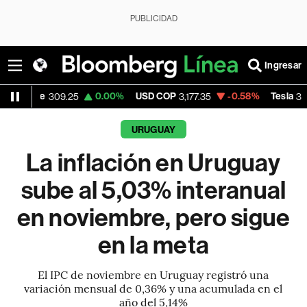
PUBLICIDAD
Ingresar
0.00%
USD COP
-0.58%
Tesla
-1
309.25
3,177.35
323.70
URUGUAY
La inflación en Uruguay
sube al 5,03% interanual
en noviembre, pero sigue
en la meta
El IPC de noviembre en Uruguay registró una
variación mensual de 0,36% y una acumulada en el
año del 5,14%