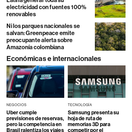
Latina generar toda su
electricidad con fuentes 100%
renovables
Ni los parques nacionales se
salvan: Greenpeace emite
preocupante alerta sobre
Amazonía colombiana
Económicas e internacionales
NEGOCIOS
TECNOLOGÍA
Uber cumple
Samsung presenta su
previsiones de reservas,
hoja de ruta de
pero la competencia en
memorias 3D para
Brasil ralentiza los viajes
competir por el