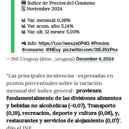
🆕 Índice de Precios del Consumo
🗓️ Noviembre 2024
📊 Var. mensual: 0,36%
📊 Var. acum. año: 5,14%
📊 Var. ult. 12 meses: 5,03%
📲 Info:
https://t.co/iwexza0PdQ
#Precios
#consumo
#INEuy
pic.twitter.com/3tEJlVzPns
— INE Uruguay (@ine_uruguay)
December 4, 2024
“Las principales incidencias -expresadas en
puntos porcentuales sobre la variación
mensual del índice general-
provienen
fundamentalmente de las divisiones alimentos
y bebidas no alcohólicas (-0,07), Transporte
(0,19), recreación, deporte y cultura (0,06), y,
restaurantes y servicios de alojamiento (0,07)
”,
dijo el INE.