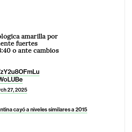
lógica amarilla por
ente fuertes
13:40 o ante cambios
co/zY2u8OFmLu
xWoLUBe
ch 27, 2025
tina cayó a niveles similares a 2015