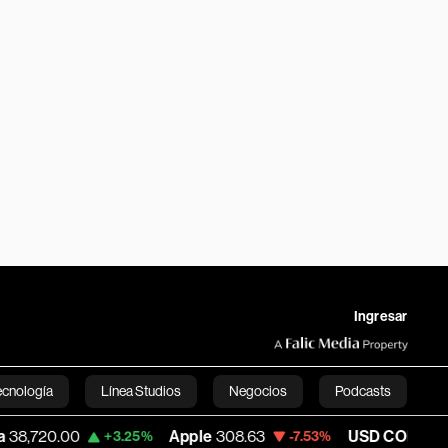
Ingresar
ecnología
Línea Studios
Negocios
Podcasts
Apple
308.63
USD COP
3,152.58
+3.25%
-7.53%
+1.15
English