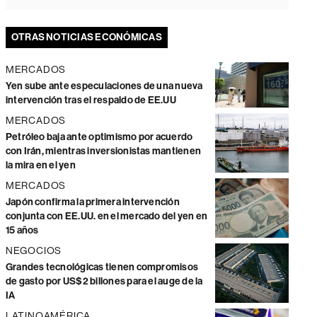
OTRAS NOTICIAS ECONÓMICAS
MERCADOS
Yen sube ante especulaciones de una nueva
intervención tras el respaldo de EE.UU
MERCADOS
Petróleo baja ante optimismo por acuerdo
con Irán, mientras inversionistas mantienen
la mira en el yen
MERCADOS
Japón confirma la primera intervención
conjunta con EE.UU. en el mercado del yen en
15 años
NEGOCIOS
Grandes tecnológicas tienen compromisos
de gasto por US$2 billones para el auge de la
IA
LATINOAMÉRICA