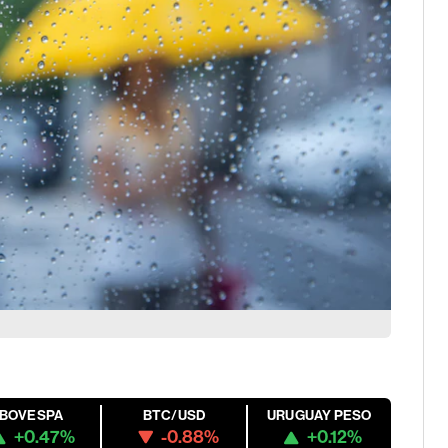
IBOVESPA
BTC/USD
URUGUAY PESO
+0.47%
-0.88%
+0.12%