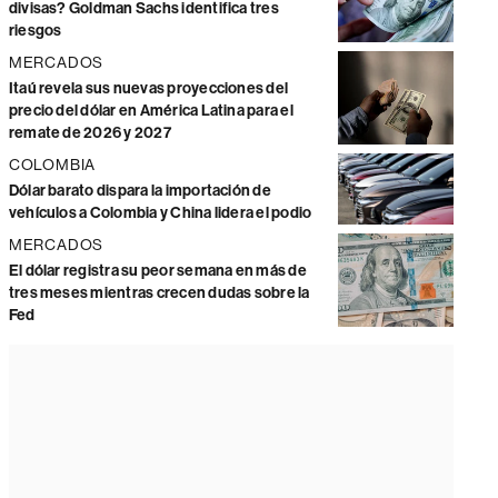
divisas? Goldman Sachs identifica tres
riesgos
MERCADOS
Itaú revela sus nuevas proyecciones del
precio del dólar en América Latina para el
remate de 2026 y 2027
COLOMBIA
Dólar barato dispara la importación de
vehículos a Colombia y China lidera el podio
MERCADOS
El dólar registra su peor semana en más de
tres meses mientras crecen dudas sobre la
Fed