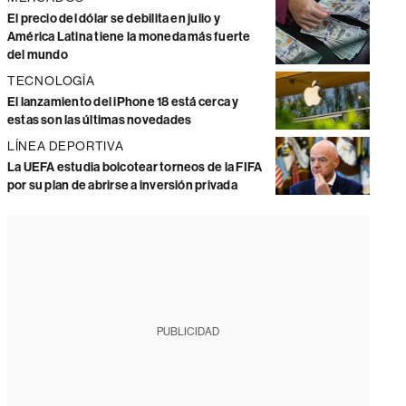
El precio del dólar se debilita en julio y
América Latina tiene la moneda más fuerte
del mundo
TECNOLOGÍA
El lanzamiento del iPhone 18 está cerca y
estas son las últimas novedades
LÍNEA DEPORTIVA
La UEFA estudia boicotear torneos de la FIFA
por su plan de abrirse a inversión privada
PUBLICIDAD