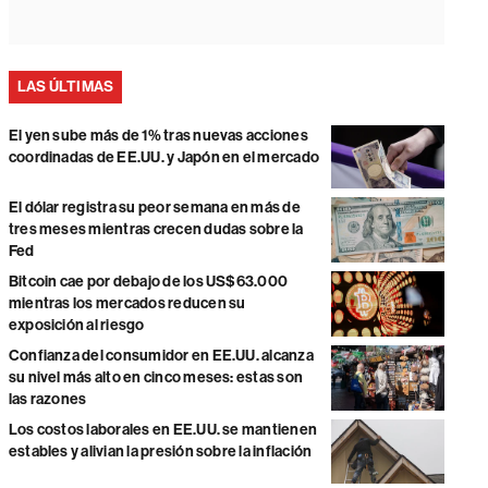
LAS ÚLTIMAS
El yen sube más de 1% tras nuevas acciones
coordinadas de EE.UU. y Japón en el mercado
El dólar registra su peor semana en más de
tres meses mientras crecen dudas sobre la
Fed
Bitcoin cae por debajo de los US$63.000
mientras los mercados reducen su
exposición al riesgo
Confianza del consumidor en EE.UU. alcanza
su nivel más alto en cinco meses: estas son
las razones
Los costos laborales en EE.UU. se mantienen
estables y alivian la presión sobre la inflación