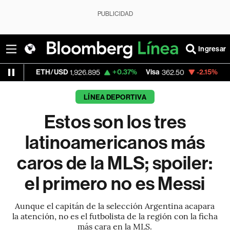
PUBLICIDAD
Ingresar
ETH/USD
+0.37%
Visa
-2.15%
MercadoLibr
1,926.895
362.50
LÍNEA DEPORTIVA
Estos son los tres
latinoamericanos más
caros de la MLS; spoiler:
el primero no es Messi
Aunque el capitán de la selección Argentina acapara
la atención, no es el futbolista de la región con la ficha
más cara en la MLS.