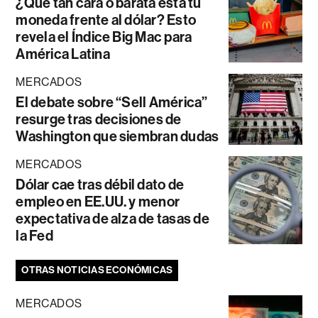
¿Qué tan cara o barata está tu
moneda frente al dólar? Esto
revela el Índice Big Mac para
América Latina
MERCADOS
El debate sobre “Sell América”
resurge tras decisiones de
Washington que siembran dudas
MERCADOS
Dólar cae tras débil dato de
empleo en EE.UU. y menor
expectativa de alza de tasas de
la Fed
OTRAS NOTICIAS ECONÓMICAS
MERCADOS