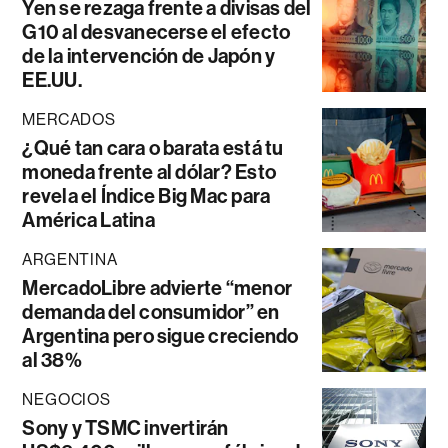
Yen se rezaga frente a divisas del
G10 al desvanecerse el efecto
de la intervención de Japón y
EE.UU.
MERCADOS
¿Qué tan cara o barata está tu
moneda frente al dólar? Esto
revela el Índice Big Mac para
América Latina
ARGENTINA
MercadoLibre advierte “menor
demanda del consumidor” en
Argentina pero sigue creciendo
al 38%
NEGOCIOS
Sony y TSMC invertirán