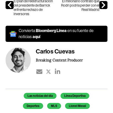
El plan de reestructuración
El millonario contrato que
del presidente de Barrick
Rodri podría perder con el
enfrenta rechazo de
Real Madrid
inversores
Convierta
Bloomberg Línea
en su fuente de
noticias
aquí
Carlos Cuevas
Breaking Content Producer
Temas de este artículo
Las noticias del día
Línea Deportiva
Deportes
MLS
Lionel Messi