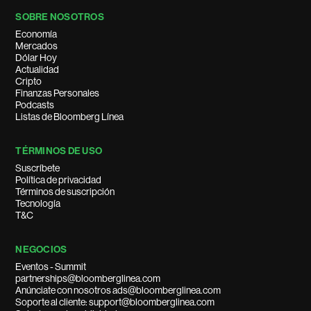
SOBRE NOSOTROS
Economía
Mercados
Dólar Hoy
Actualidad
Cripto
Finanzas Personales
Podcasts
Listas de Bloomberg Línea
TÉRMINOS DE USO
Suscríbete
Política de privacidad
Términos de suscripción
Tecnología
T&C
NEGOCIOS
Eventos - Summit
partnerships@bloomberglinea.com
Anúnciate con nosotros ads@bloomberglinea.com
Soporte al cliente: support@bloomberglinea.com