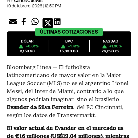
Por
Carlos Cuevas
10 de febrero, 2026 | 12:50 PM
ÚLTIMAS
COTIZACIONES
DÓLAR
BVC
NASDAQ
+0.01%
+1.41%
+1.30%
3,159.60
15,800.00
26,690.62
Bloomberg Línea — El futbolista
latinoamericano de mayor valor en la Major
League Soccer (MLS) no es el argentino Lionel
Messi, del Inter de Miami, contrario a lo que
algunos podrían imaginar, sino el brasileño
Evander da Silva Ferreira
, del FC Cincinnati,
según los datos de Transfermarkt.
El valor actual de Evander en el mercado es
de €16 millones (US$19,04 millones), mientras