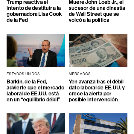
Trump reactiva el
Muere John Loeb Jr., el
intento de destituir a la
sucesor de una dinastía
gobernadora Lisa Cook
de Wall Street que se
de la Fed
volcó a la política
ESTADOS UNIDOS
MERCADOS
Barkin, de la Fed,
Yen avanza tras el débil
advierte que el mercado
dato laboral de EE.UU. y
laboral de EE.UU. está
crece la alerta por
en un “equilibrio débil”
posible intervención