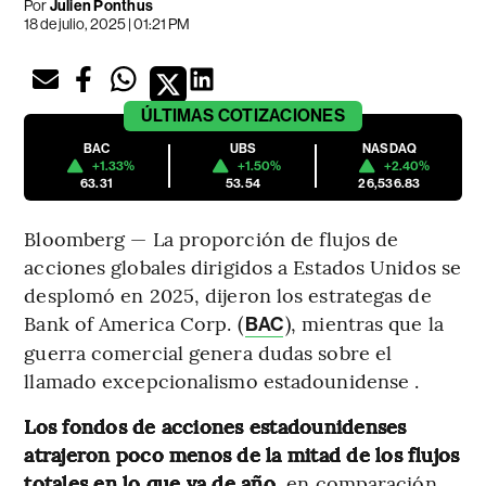
Por
Julien Ponthus
18 de julio, 2025 | 01:21 PM
ÚLTIMAS
COTIZACIONES
BAC
UBS
NASDAQ
+1.33%
+1.50%
+2.40%
63.31
53.54
26,536.83
Bloomberg — La proporción de flujos de
acciones globales dirigidos a Estados Unidos se
desplomó en 2025, dijeron los estrategas de
Bank of America Corp. (
), mientras que la
BAC
guerra comercial genera dudas sobre el
llamado excepcionalismo estadounidense .
Los fondos de acciones estadounidenses
atrajeron poco menos de la mitad de los flujos
totales en lo que va de año,
en comparación