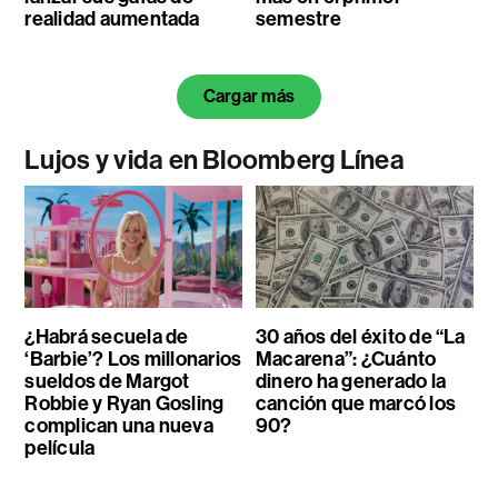
realidad aumentada
semestre
Cargar más
Lujos y vida en Bloomberg Línea
¿Habrá secuela de
30 años del éxito de “La
‘Barbie’? Los millonarios
Macarena”: ¿Cuánto
sueldos de Margot
dinero ha generado la
Robbie y Ryan Gosling
canción que marcó los
complican una nueva
90?
película