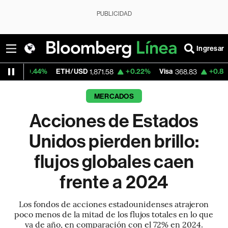
PUBLICIDAD
Ingresar
%
ETH/USD
+0.22%
Visa
+0.86%
Mercado
1,871.58
368.83
MERCADOS
Acciones de Estados
Unidos pierden brillo:
flujos globales caen
frente a 2024
Los fondos de acciones estadounidenses atrajeron
poco menos de la mitad de los flujos totales en lo que
va de año, en comparación con el 72% en 2024.