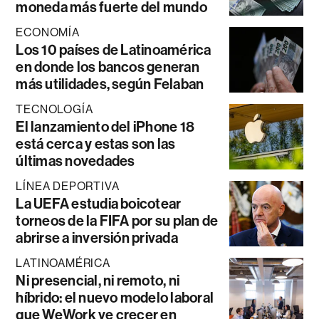
moneda más fuerte del mundo
ECONOMÍA
Los 10 países de Latinoamérica
en donde los bancos generan
más utilidades, según Felaban
TECNOLOGÍA
El lanzamiento del iPhone 18
está cerca y estas son las
últimas novedades
LÍNEA DEPORTIVA
La UEFA estudia boicotear
torneos de la FIFA por su plan de
abrirse a inversión privada
LATINOAMÉRICA
Ni presencial, ni remoto, ni
híbrido: el nuevo modelo laboral
que WeWork ve crecer en