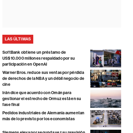
LAS ÚLTIMAS
SoftBank obtiene un préstamo de
US$10.000 millones respaldado por su
participación en OpenAI
Warner Bros. reduce sus ventas por pérdida
de derechos de la NBA y un débil negocio de
cine
Irán dice que acuerdo con Omán para
gestionar el estrecho de Ormuz está en su
fase final
Pedidos industriales de Alemania aumentan
más de lo previsto por los economistas
Siemens eleva por segunda vez su previsión