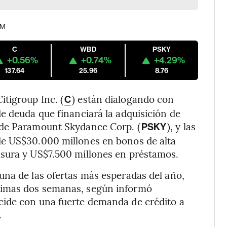
PM
C
WBD
PSKY
+0.56%
+0.74%
+4.29%
137.64
25.96
8.76
Citigroup Inc. (
) están dialogando con
C
e deuda que financiará la adquisición de
 de Paramount Skydance Corp. (
), y las
PSKY
de US$30.000 millones en bonos de alta
asura y US$7.500 millones en préstamos.
una de las ofertas más esperadas del año,
ximas dos semanas, según informó
ncide con una fuerte demanda de crédito a
.