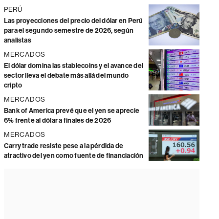
PERÚ
Las proyecciones del precio del dólar en Perú
para el segundo semestre de 2026, según
analistas
MERCADOS
El dólar domina las stablecoins y el avance del
sector lleva el debate más allá del mundo
cripto
MERCADOS
Bank of America prevé que el yen se aprecie
6% frente al dólar a finales de 2026
MERCADOS
Carry trade resiste pese a la pérdida de
atractivo del yen como fuente de financiación