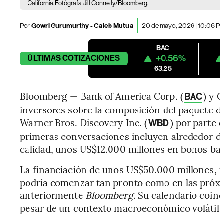
California. Fotógrafa: Jill Connelly/Bloomberg.
Por
Gowri Gurumurthy - Caleb Mutua
20 de mayo, 2026 | 10:06 
BAC
+0.56%
ÚLTIMAS
COTIZACIONES
63.25
Bloomberg — Bank of America Corp. (
) y 
BAC
inversores sobre la composición del paquete d
Warner Bros. Discovery Inc. (
) por parte
WBD
primeras conversaciones incluyen alrededor 
calidad, unos US$12.000 millones en bonos b
La financiación de unos US$50.000 millones, 
podría comenzar tan pronto como en las pró
anteriormente
Bloomberg
. Su calendario coi
pesar de un contexto macroeconómico volátil