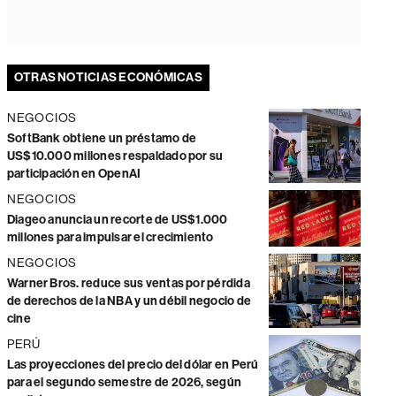
OTRAS NOTICIAS ECONÓMICAS
NEGOCIOS
SoftBank obtiene un préstamo de
US$10.000 millones respaldado por su
participación en OpenAI
NEGOCIOS
Diageo anuncia un recorte de US$1.000
millones para impulsar el crecimiento
NEGOCIOS
Warner Bros. reduce sus ventas por pérdida
de derechos de la NBA y un débil negocio de
cine
PERÚ
Las proyecciones del precio del dólar en Perú
para el segundo semestre de 2026, según