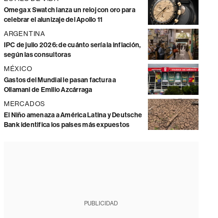
Omega x Swatch lanza un reloj con oro para
celebrar el alunizaje del Apollo 11
ARGENTINA
IPC de julio 2026: de cuánto sería la inflación,
según las consultoras
MÉXICO
Gastos del Mundial le pasan factura a
Ollamani de Emilio Azcárraga
MERCADOS
El Niño amenaza a América Latina y Deutsche
Bank identifica los países más expuestos
PUBLICIDAD