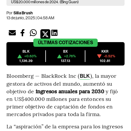
US$20.000 millones de 2024.
(Bing Guan)
Por
Silla Brush
13 de junio, 2025 | 04:58 AM
ÚLTIMAS
COTIZACIONES
BLK
BX
KKR
+0.63%
+2.76%
-0.52%
1,136.39
137.13
102.81
Bloomberg — BlackRock Inc (
), la mayor
BLK
gestora de activos del mundo, aumentó su
objetivo de
ingresos anuales para 2030
y fijó
en US$400.000 millones para entonces su
primer objetivo de captación de fondos en
mercados privados para toda la firma.
La “aspiración” de la empresa para los ingresos