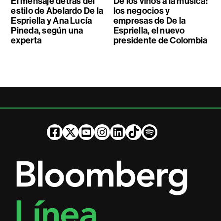
El mensaje detrás del
De los vinos a la música:
estilo de Abelardo De la
los negocios y
Espriella y Ana Lucía
empresas de De la
Pineda, según una
Espriella, el nuevo
experta
presidente de Colombia