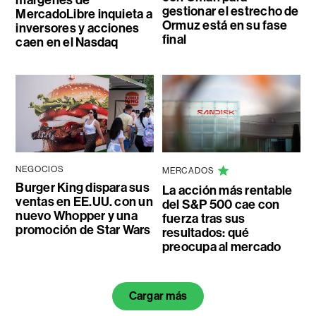
márgenes de
gestionar el estrecho de
MercadoLibre inquieta a
Ormuz está en su fase
inversores y acciones
final
caen en el Nasdaq
NEGOCIOS
MERCADOS
Burger King dispara sus
La acción más rentable
ventas en EE.UU. con un
del S&P 500 cae con
nuevo Whopper y una
fuerza tras sus
promoción de Star Wars
resultados: qué
preocupa al mercado
Cargar más