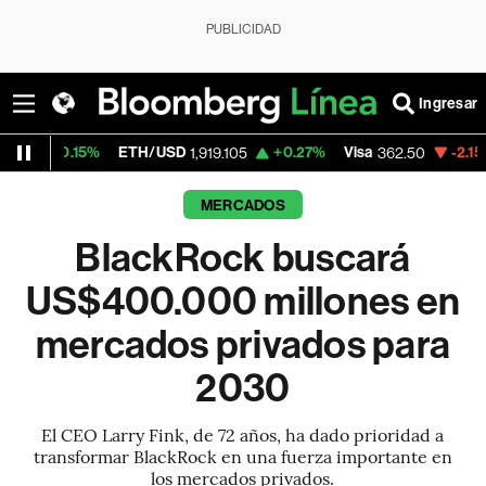
PUBLICIDAD
Ingresar
5%
ETH/USD
+0.27%
Visa
-2.15%
Mercado
1,919.105
362.50
MERCADOS
BlackRock buscará
US$400.000 millones en
mercados privados para
2030
El CEO Larry Fink, de 72 años, ha dado prioridad a
transformar BlackRock en una fuerza importante en
los mercados privados.