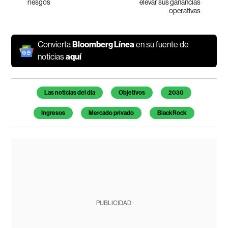
riesgos
elevar sus ganancias
operativas
Convierta
Bloomberg Línea
en su fuente de
noticias
aquí
Temas de este artículo
Las noticias del día
Objetivos
2030
Ingresos
Mercado privado
BlackRock
PUBLICIDAD