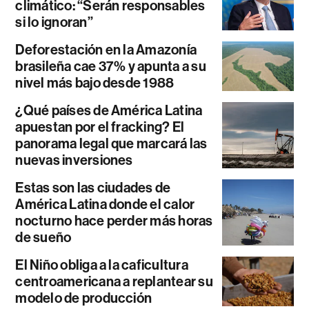
climático: “Serán responsables
si lo ignoran”
Deforestación en la Amazonía
brasileña cae 37% y apunta a su
nivel más bajo desde 1988
¿Qué países de América Latina
apuestan por el fracking? El
panorama legal que marcará las
nuevas inversiones
Estas son las ciudades de
América Latina donde el calor
nocturno hace perder más horas
de sueño
El Niño obliga a la caficultura
centroamericana a replantear su
modelo de producción