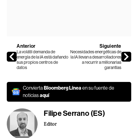
Anterior
Siguiente
La volátil demanda de
Necesidades energéticas de
energía de la IA está dañando
la IA llevan a desarrolladores
sus propios centros de
a recurrir a millonarias
datos
garantías
Convierta
Bloomberg Línea
en su fuente de
noticias
aquí
Filipe Serrano (ES)
Editor