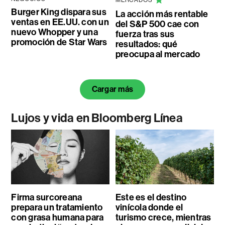
Burger King dispara sus
La acción más rentable
ventas en EE.UU. con un
del S&P 500 cae con
nuevo Whopper y una
fuerza tras sus
promoción de Star Wars
resultados: qué
preocupa al mercado
Cargar más
Lujos y vida en Bloomberg Línea
Firma surcoreana
Este es el destino
prepara un tratamiento
vinícola donde el
con grasa humana para
turismo crece, mientras