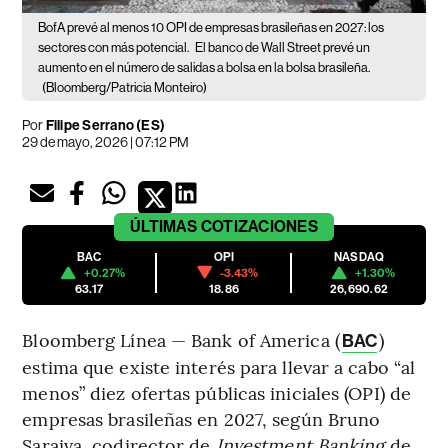
BofA prevé al menos 10 OPI de empresas brasileñas en 2027: los
sectores con más potencial.
El banco de Wall Street prevé un
aumento en el número de salidas a bolsa en la bolsa brasileña.
(Bloomberg/Patricia Monteiro)
Por
Filipe Serrano (ES)
29 de mayo, 2026 | 07:12 PM
ÚLTIMAS
COTIZACIONES
BAC
OPI
NASDAQ
+0.27%
-3.43%
+1.30%
63.17
18.86
26,690.62
Bloomberg Línea — Bank of America (
)
BAC
estima que existe interés para llevar a cabo “al
menos” diez ofertas públicas iniciales (OPI) de
empresas brasileñas en 2027, según Bruno
Saraiva, codirector de
Investment Banking
de