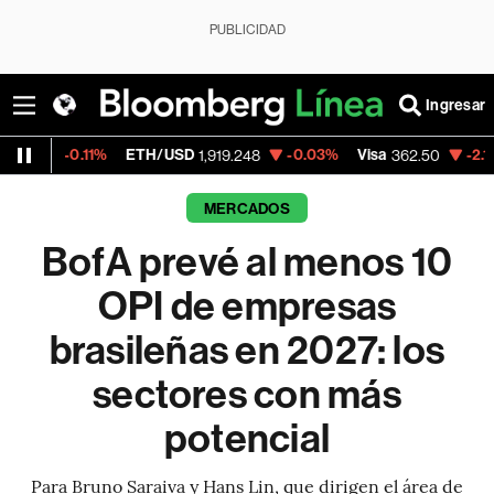
PUBLICIDAD
Ingresar
11%
ETH/USD
-0.03%
Visa
-2.15%
Mercad
1,919.248
362.50
MERCADOS
BofA prevé al menos 10
OPI de empresas
brasileñas en 2027: los
sectores con más
potencial
Para Bruno Saraiva y Hans Lin, que dirigen el área de