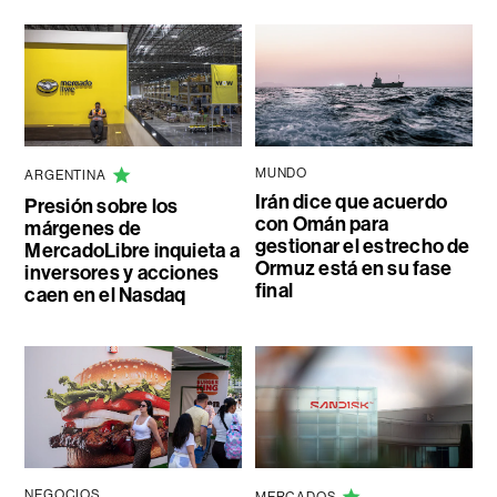
MUNDO
ARGENTINA
Irán dice que acuerdo
Presión sobre los
con Omán para
márgenes de
gestionar el estrecho de
MercadoLibre inquieta a
Ormuz está en su fase
inversores y acciones
final
caen en el Nasdaq
NEGOCIOS
MERCADOS