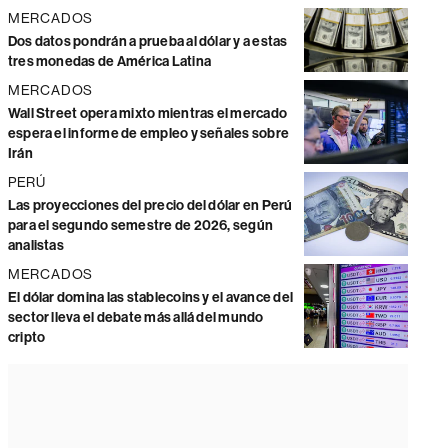
MERCADOS
Dos datos pondrán a prueba al dólar y a estas
tres monedas de América Latina
MERCADOS
Wall Street opera mixto mientras el mercado
espera el informe de empleo y señales sobre
Irán
PERÚ
Las proyecciones del precio del dólar en Perú
para el segundo semestre de 2026, según
analistas
MERCADOS
El dólar domina las stablecoins y el avance del
sector lleva el debate más allá del mundo
cripto