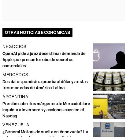
OTRAS NOTICIAS ECONÓMICAS
NEGOCIOS
OpenAI pide a juez desestimar demanda de
Apple por presunto robo de secretos
comerciales
MERCADOS
Dos datos pondrán a prueba al dólar y a estas
tres monedas de América Latina
ARGENTINA
Presión sobre los márgenes de MercadoLibre
inquieta a inversores y acciones caen en el
Nasdaq
VENEZUELA
¿General Motors de vuelta en Venezuela? La