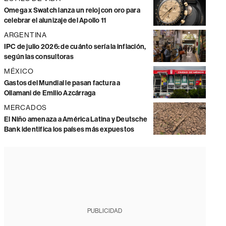
Omega x Swatch lanza un reloj con oro para
celebrar el alunizaje del Apollo 11
ARGENTINA
IPC de julio 2026: de cuánto sería la inflación,
según las consultoras
MÉXICO
Gastos del Mundial le pasan factura a
Ollamani de Emilio Azcárraga
MERCADOS
El Niño amenaza a América Latina y Deutsche
Bank identifica los países más expuestos
PUBLICIDAD