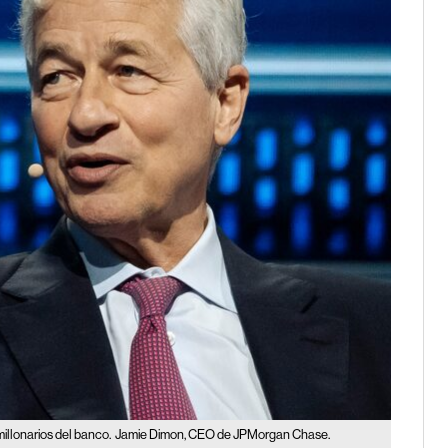
llonarios del banco.
Jamie Dimon, CEO de JPMorgan Chase.