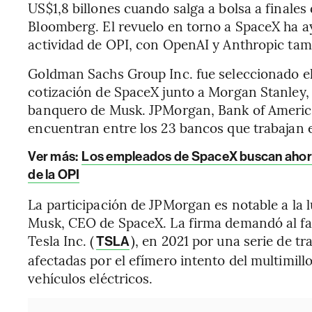
US$1,8 billones cuando salga a bolsa a finale
Bloomberg. El revuelo en torno a SpaceX ha a
actividad de OPI, con OpenAI y Anthropic tamb
Goldman Sachs Group Inc. fue seleccionado e
cotización de SpaceX junto a Morgan Stanley
banquero de Musk. JPMorgan, Bank of America
encuentran entre los 23 bancos que trabajan e
Ver más:
Los empleados de SpaceX buscan ahorr
de la OPI
La participación de JPMorgan es notable a la l
Musk, CEO de SpaceX. La firma demandó al fab
Tesla Inc. (
), en 2021 por una serie de t
TSLA
afectadas por el efímero intento del multimillo
vehículos eléctricos.