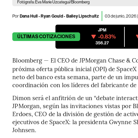
Fotógrafa: Eva Marie Uzcategui/Bloomberg
Por
Dana Hull - Ryan Gould - Bailey Lipschultz
03 de junio, 2026 
JPM
-0.83%
ÚLTIMAS
COTIZACIONES
356.27
Bloomberg — El CEO de JPMorgan Chase & Co
próxima oferta pública inicial (OPI) de SpaceX
neto del banco esta semana, parte de un impul
coordinación con los líderes del fabricante de
Dimon será el anfitrión de un “debate interact
JPMorgan, según las invitaciones vistas por
Erdoes, CEO de la división de gestión de activ
ejecutivos de SpaceX: la presidenta Gwynne Sh
Johnsen.