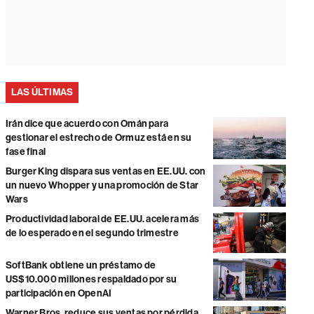
LAS ÚLTIMAS
Irán dice que acuerdo con Omán para
gestionar el estrecho de Ormuz está en su
fase final
Burger King dispara sus ventas en EE.UU. con
un nuevo Whopper y una promoción de Star
Wars
Productividad laboral de EE.UU. acelera más
de lo esperado en el segundo trimestre
SoftBank obtiene un préstamo de
US$10.000 millones respaldado por su
participación en OpenAI
Warner Bros. reduce sus ventas por pérdida