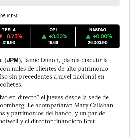
| 05:19 PM
TESLA
OPI
NASDAQ
-0.75%
+3.63%
+0.00%
318.93
19.69
26,363.90
. (
), Jamie Dimon, planea discutir la
JPM
 con miles de clientes de alto patrimonio
so sin precedentes a nivel nacional en
 cohetes.
ivo en directo” el jueves desde la sede de
 Bloomberg. Le acompañarán Mary Callahan
os y patrimonios del banco, y un par de
otwell y el director financiero Bret