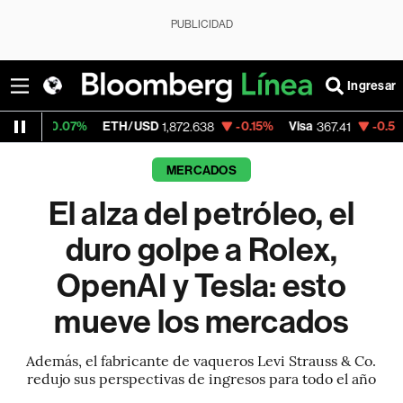
PUBLICIDAD
Ingresar
%
ETH/USD
-0.15%
Visa
-0.59%
MercadoLi
1,872.638
367.41
MERCADOS
El alza del petróleo, el
duro golpe a Rolex,
OpenAI y Tesla: esto
mueve los mercados
Además, el fabricante de vaqueros Levi Strauss & Co.
redujo sus perspectivas de ingresos para todo el año