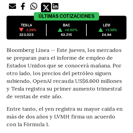
ÚLTIMAS
COTIZACIONES
TESLA
BAC
LEVI
-1.29%
+0.50%
+1.39%
323.025
63.215
24.84
Bloomberg Línea — Este jueves, los mercados
se preparan para el informe de empleo de
Estados Unidos que se conocerá mañana. Por
otro lado, los precios del petróleo siguen
subiendo, OpenAI recauda US$6.600 millones
y Tesla registra su primer aumento trimestral
de ventas de este año.
Entre tanto, el yen registra su mayor caída en
más de dos años y LVMH firma un acuerdo
con la Fórmula 1.