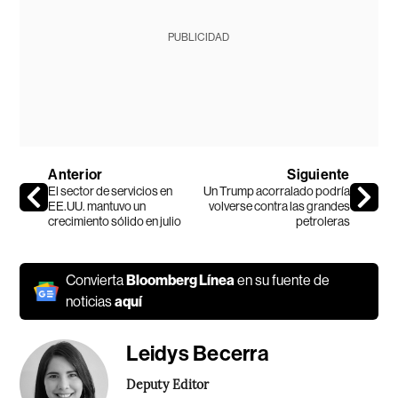
PUBLICIDAD
Anterior
Siguiente
El sector de servicios en
Un Trump acorralado podría
EE.UU. mantuvo un
volverse contra las grandes
crecimiento sólido en julio
petroleras
Convierta
Bloomberg Línea
en su fuente de
noticias
aquí
Leidys Becerra
Deputy Editor