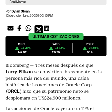
Paul Morris)
Por
Dylan Sloan
12 de diciembre, 2025 | 02:15 PM
ÚLTIMAS
COTIZACIONES
ORCL
WBD
PSKY
+2.47%
+1.44%
+1.43%
147.02
26.76
9.19
Bloomberg — Tres meses después de que
Larry Ellison
se convirtiera brevemente en la
persona más rica del mundo, una caída
histórica de las acciones de Oracle Corp
) hizo que su patrimonio neto se
(ORCL
desplomara en US$24.900 millones.
Las acciones de Oracle cayeron un 11% el