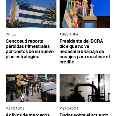
CHILE
ARGENTINA
Cencosud reporta
Presidente del BCRA
pérdidas trimestrales
dice que no ve
por costos de su nuevo
necesaria una baja de
plan estratégico
encajes para reactivar el
crédito
MERCADOS
MERCADOS
Activos de mercados
Dudas sobre el acuerdo