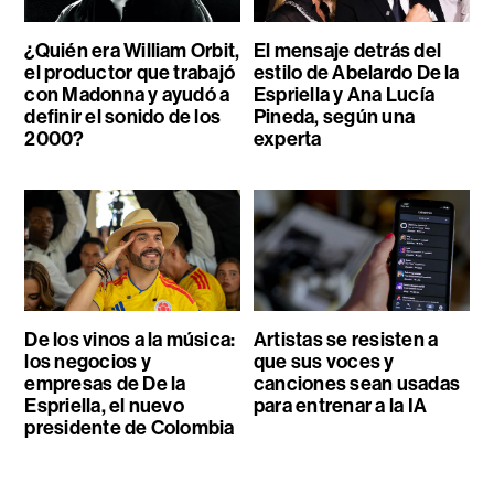
¿Quién era William Orbit,
El mensaje detrás del
el productor que trabajó
estilo de Abelardo De la
con Madonna y ayudó a
Espriella y Ana Lucía
definir el sonido de los
Pineda, según una
2000?
experta
De los vinos a la música:
Artistas se resisten a
los negocios y
que sus voces y
empresas de De la
canciones sean usadas
Espriella, el nuevo
para entrenar a la IA
presidente de Colombia