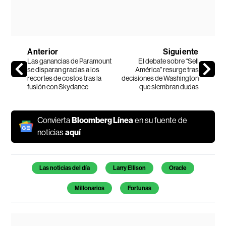
Anterior
Siguiente
Las ganancias de Paramount
El debate sobre “Sell
se disparan gracias a los
América” resurge tras
recortes de costos tras la
decisiones de Washington
fusión con Skydance
que siembran dudas
Convierta
Bloomberg Línea
en su fuente de
noticias
aquí
Temas de este artículo
Las noticias del día
Larry Ellison
Oracle
Millonarios
Fortunas