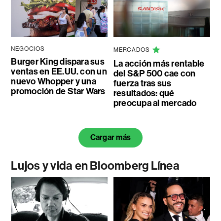
NEGOCIOS
MERCADOS
Burger King dispara sus
La acción más rentable
ventas en EE.UU. con un
del S&P 500 cae con
nuevo Whopper y una
fuerza tras sus
promoción de Star Wars
resultados: qué
preocupa al mercado
Cargar más
Lujos y vida en Bloomberg Línea