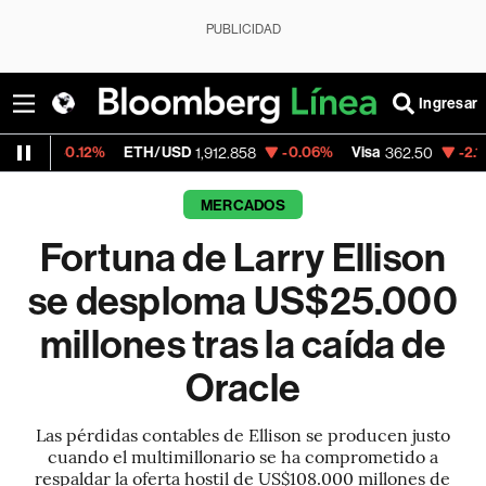
PUBLICIDAD
Ingresar
2%
ETH/USD
-0.06%
Visa
-2.15%
Mercado
1,912.858
362.50
MERCADOS
Fortuna de Larry Ellison
se desploma US$25.000
millones tras la caída de
Oracle
Las pérdidas contables de Ellison se producen justo
cuando el multimillonario se ha comprometido a
respaldar la oferta hostil de US$108.000 millones de