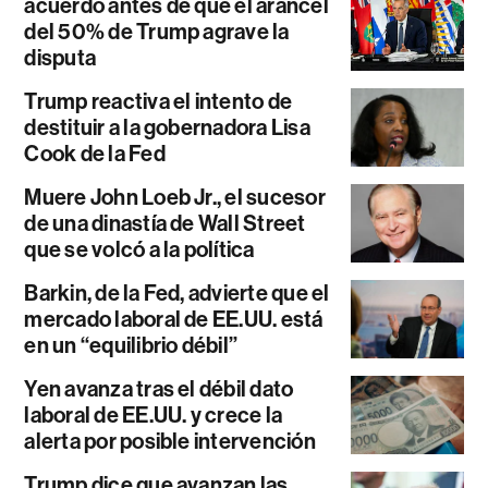
acuerdo antes de que el arancel
del 50% de Trump agrave la
disputa
Trump reactiva el intento de
destituir a la gobernadora Lisa
Cook de la Fed
Muere John Loeb Jr., el sucesor
de una dinastía de Wall Street
que se volcó a la política
Barkin, de la Fed, advierte que el
mercado laboral de EE.UU. está
en un “equilibrio débil”
Yen avanza tras el débil dato
laboral de EE.UU. y crece la
alerta por posible intervención
Trump dice que avanzan las