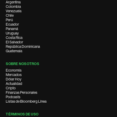
Argentina
Colombia
Venezuela
Chile
Perú
Ecuador
Panamá
Uruguay
Costa Rica
El Salvador
República Dominicana
Guatemala
SOBRE NOSOTROS
Economía
Mercados
Dólar Hoy
Actualidad
Cripto
Finanzas Personales
Podcasts
Listas de Bloomberg Línea
TÉRMINOS DE USO