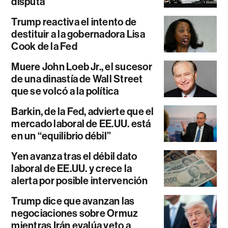
disputa
Trump reactiva el intento de
destituir a la gobernadora Lisa
Cook de la Fed
Muere John Loeb Jr., el sucesor
de una dinastía de Wall Street
que se volcó a la política
Barkin, de la Fed, advierte que el
mercado laboral de EE.UU. está
en un “equilibrio débil”
Yen avanza tras el débil dato
laboral de EE.UU. y crece la
alerta por posible intervención
Trump dice que avanzan las
negociaciones sobre Ormuz
mientras Irán evalúa veto a