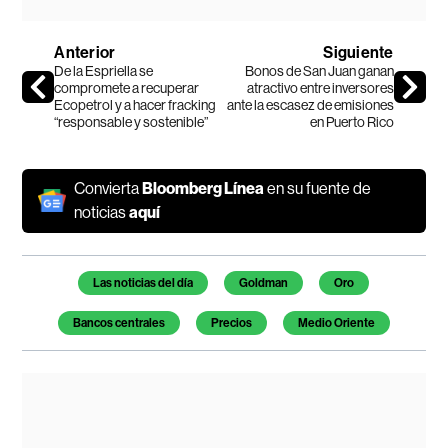
Anterior
Siguiente
De la Espriella se
Bonos de San Juan ganan
compromete a recuperar
atractivo entre inversores
Ecopetrol y a hacer fracking
ante la escasez de emisiones
“responsable y sostenible”
en Puerto Rico
Convierta
Bloomberg Línea
en su fuente de
noticias
aquí
Temas de este artículo
Las noticias del día
Goldman
Oro
Bancos centrales
Precios
Medio Oriente