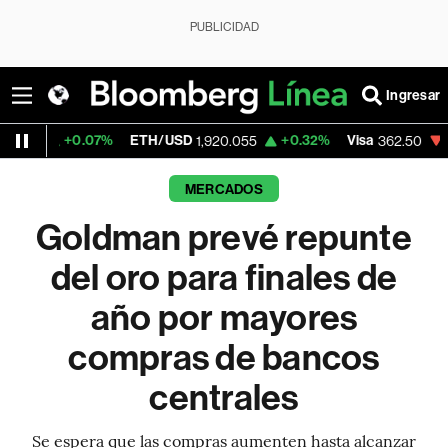
PUBLICIDAD
Ingresar
0.07%
ETH/USD
+0.32%
Visa
-2.15%
Mer
1,920.055
362.50
MERCADOS
Goldman prevé repunte
del oro para finales de
año por mayores
compras de bancos
centrales
Se espera que las compras aumenten hasta alcanzar