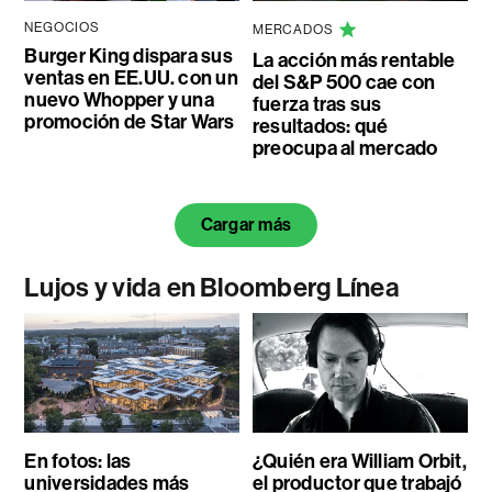
NEGOCIOS
MERCADOS
Burger King dispara sus
La acción más rentable
ventas en EE.UU. con un
del S&P 500 cae con
nuevo Whopper y una
fuerza tras sus
promoción de Star Wars
resultados: qué
preocupa al mercado
Cargar más
Lujos y vida en Bloomberg Línea
En fotos: las
¿Quién era William Orbit,
universidades más
el productor que trabajó