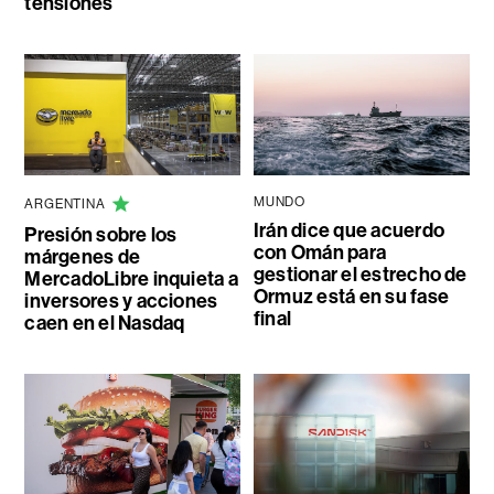
tensiones
MUNDO
ARGENTINA
Irán dice que acuerdo
Presión sobre los
con Omán para
márgenes de
gestionar el estrecho de
MercadoLibre inquieta a
Ormuz está en su fase
inversores y acciones
final
caen en el Nasdaq