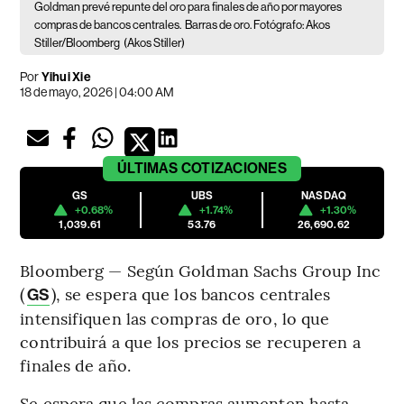
Goldman prevé repunte del oro para finales de año por mayores
compras de bancos centrales.
Barras de oro. Fotógrafo: Akos
Stiller/Bloomberg
(Akos Stiller)
Por
Yihui Xie
18 de mayo, 2026 | 04:00 AM
ÚLTIMAS
COTIZACIONES
GS
UBS
NASDAQ
+0.68%
+1.74%
+1.30%
1,039.61
53.76
26,690.62
Bloomberg — Según Goldman Sachs Group Inc
(
), se espera que los bancos centrales
GS
intensifiquen las compras de oro, lo que
contribuirá a que los precios se recuperen a
finales de año.
Se espera que las compras aumenten hasta