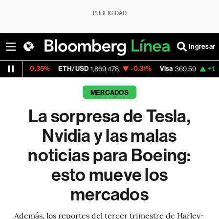
PUBLICIDAD
Ingresar
5%
ETH/USD
-0.31%
Visa
+1.07%
Mercado
1,869.478
369.59
MERCADOS
La sorpresa de Tesla,
Nvidia y las malas
noticias para Boeing:
esto mueve los
mercados
Además, los reportes del tercer trimestre de Harley-