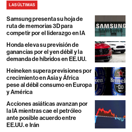
LAS ÚLTIMAS
Samsung presenta su hoja de
ruta de memorias 3D para
competir por el liderazgo en IA
Honda eleva su previsión de
ganancias por el yen débil y la
demanda de híbridos en EE.UU.
Heineken supera previsiones por
crecimiento en Asia y África
pese al débil consumo en Europa
y América
Acciones asiáticas avanzan por
la IA mientras cae el petróleo
ante posible acuerdo entre
EE.UU. e Irán