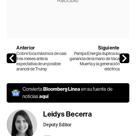
PUBLICIDAD
Anterior
Siguiente
Cobre toca máximos de casi
Pampa Energía duplica su
tres meses ante la
ganancia de la mano de Vaca
expectativa de un posible
Muerta y la generación
arancel de Trump
eléctrica
Convierta
Bloomberg Línea
en su fuente de
noticias
aquí
Leidys Becerra
Deputy Editor