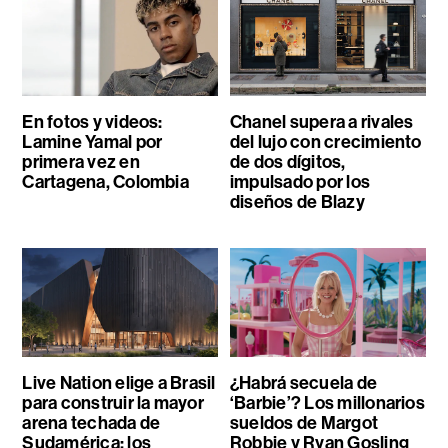
En fotos y videos:
Chanel supera a rivales
Lamine Yamal por
del lujo con crecimiento
primera vez en
de dos dígitos,
Cartagena, Colombia
impulsado por los
diseños de Blazy
Live Nation elige a Brasil
¿Habrá secuela de
para construir la mayor
‘Barbie’? Los millonarios
arena techada de
sueldos de Margot
Sudamérica: los
Robbie y Ryan Gosling