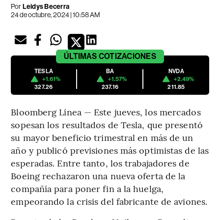
Por
Leidys Becerra
24 de octubre, 2024 | 10:58 AM
ÚLTIMAS
COTIZACIONES
TESLA
BA
NVDA
+1.61%
+1.57%
+2.49%
327.26
237.16
211.85
Bloomberg Línea — Este jueves, los mercados
sopesan los resultados de Tesla, que presentó
su mayor beneficio trimestral en más de un
año y publicó previsiones más optimistas de las
esperadas. Entre tanto, los trabajadores de
Boeing rechazaron una nueva oferta de la
compañía para poner fin a la huelga,
empeorando la crisis del fabricante de aviones.