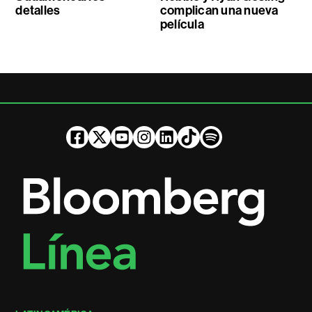
detalles
complican una nueva
película