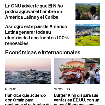
La ONU advierte que El Niño
podría agravar el hambre en
América Latina y el Caribe
Así logró este país de América
Latina generar toda su
electricidad con fuentes 100%
renovables
Económicas e internacionales
MUNDO
NEGOCIOS
Irán dice que acuerdo
Burger King dispara sus
con Omán para
ventas en EE.UU. con un
gestionar el estrecho de
nuevo Whopper y una