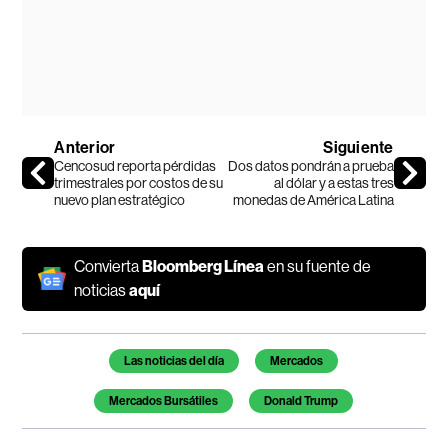
Anterior
Siguiente
Cencosud reporta pérdidas
Dos datos pondrán a prueba
trimestrales por costos de su
al dólar y a estas tres
nuevo plan estratégico
monedas de América Latina
Convierta
Bloomberg Línea
en su fuente de
noticias
aquí
Temas de este artículo
Las noticias del día
Mercados
Mercados Bursátiles
Donald Trump