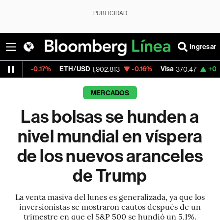
PUBLICIDAD
Ingresar
17%
ETH/USD
-0.16%
Visa
+0.52%
Mercad
1,902.813
370.47
MERCADOS
Las bolsas se hunden a
nivel mundial en víspera
de los nuevos aranceles
de Trump
La venta masiva del lunes es generalizada, ya que los
inversionistas se mostraron cautos después de un
trimestre en que el S&P 500 se hundió un 5,1%.