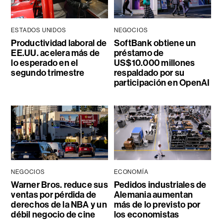
ESTADOS UNIDOS
NEGOCIOS
Productividad laboral de
SoftBank obtiene un
EE.UU. acelera más de
préstamo de
lo esperado en el
US$10.000 millones
segundo trimestre
respaldado por su
participación en OpenAI
NEGOCIOS
ECONOMÍA
Warner Bros. reduce sus
Pedidos industriales de
ventas por pérdida de
Alemania aumentan
derechos de la NBA y un
más de lo previsto por
débil negocio de cine
los economistas