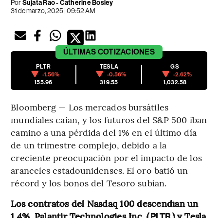
Por
Sujata Rao - Catherine Bosley
31 de marzo, 2025 | 09:52 AM
ÚLTIMAS
COTIZACIONES
PLTR
TESLA
GS
-1.56%
-0.56%
-2.62%
155.96
319.55
1,032.58
Bloomberg — Los mercados bursátiles
mundiales caían, y los futuros del S&P 500 iban
camino a una pérdida del 1% en el último día
de un trimestre complejo, debido a la
creciente preocupación por el impacto de los
aranceles estadounidenses. El oro batió un
récord y los bonos del Tesoro subían.
Los contratos del Nasdaq 100 descendían un
1,4%. Palantir Technologies Inc. (
) y Tesla
PLTR