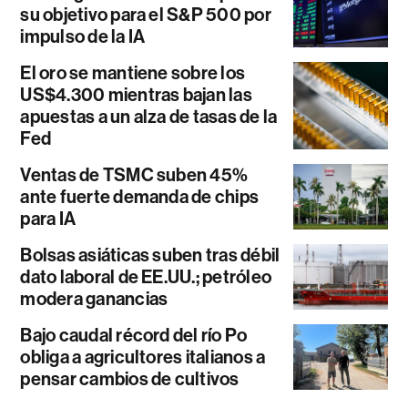
su objetivo para el S&P 500 por
impulso de la IA
El oro se mantiene sobre los
US$4.300 mientras bajan las
apuestas a un alza de tasas de la
Fed
Ventas de TSMC suben 45%
ante fuerte demanda de chips
para IA
Bolsas asiáticas suben tras débil
dato laboral de EE.UU.; petróleo
modera ganancias
Bajo caudal récord del río Po
obliga a agricultores italianos a
pensar cambios de cultivos