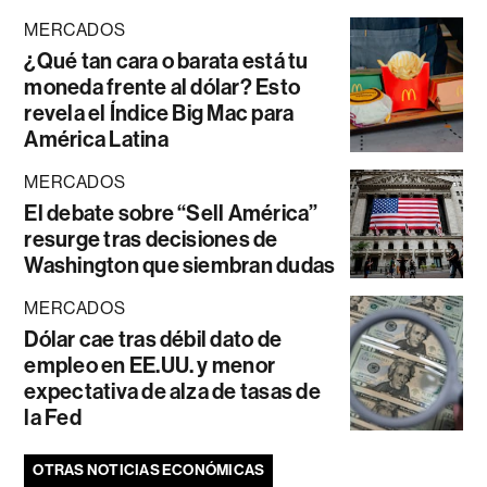
MERCADOS
¿Qué tan cara o barata está tu
moneda frente al dólar? Esto
revela el Índice Big Mac para
América Latina
MERCADOS
El debate sobre “Sell América”
resurge tras decisiones de
Washington que siembran dudas
MERCADOS
Dólar cae tras débil dato de
empleo en EE.UU. y menor
expectativa de alza de tasas de
la Fed
OTRAS NOTICIAS ECONÓMICAS