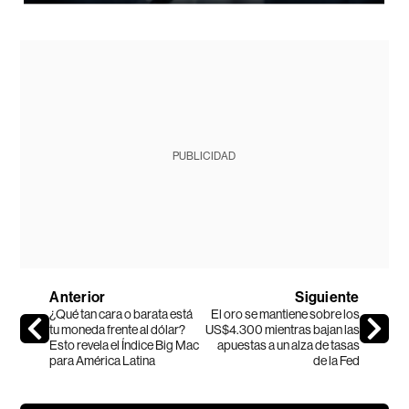
PUBLICIDAD
Anterior
Siguiente
¿Qué tan cara o barata está
El oro se mantiene sobre los
tu moneda frente al dólar?
US$4.300 mientras bajan las
Esto revela el Índice Big Mac
apuestas a un alza de tasas
para América Latina
de la Fed