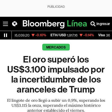
PUBLICIDAD
Ingresar
-0.10%
ETH/USD
-0.14%
Visa
-2.
,039.20
1,917.16
362.50
MERCADOS
El oro superó los
US$3.100 impulsado por
la incertidumbre de los
aranceles de Trump
El lingote de oro llegó a subir un 0,9%, superando los
US$3.115 la onza, superando el máximo histórico
anterior establecido el viernes.