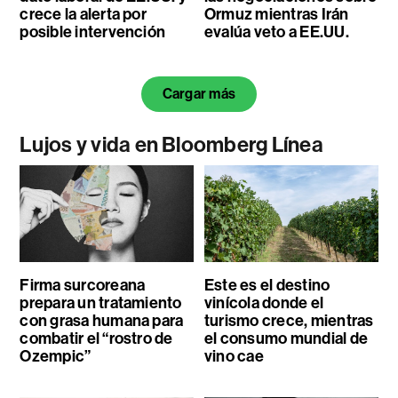
crece la alerta por
Ormuz mientras Irán
posible intervención
evalúa veto a EE.UU.
Cargar más
Lujos y vida en Bloomberg Línea
Firma surcoreana
Este es el destino
prepara un tratamiento
vinícola donde el
con grasa humana para
turismo crece, mientras
combatir el “rostro de
el consumo mundial de
Ozempic”
vino cae