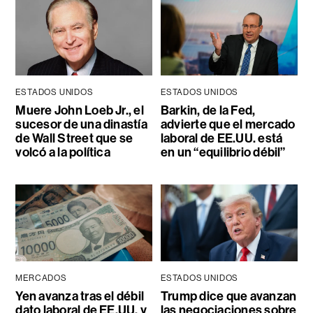
ESTADOS UNIDOS
ESTADOS UNIDOS
Muere John Loeb Jr., el
Barkin, de la Fed,
sucesor de una dinastía
advierte que el mercado
de Wall Street que se
laboral de EE.UU. está
volcó a la política
en un “equilibrio débil”
MERCADOS
ESTADOS UNIDOS
Yen avanza tras el débil
Trump dice que avanzan
dato laboral de EE.UU. y
las negociaciones sobre