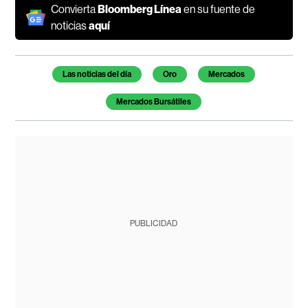
Convierta
Bloomberg Línea
en su fuente de
noticias
aquí
Temas de este artículo
Las noticias del día
Oro
Mercados
Mercados Bursátiles
PUBLICIDAD