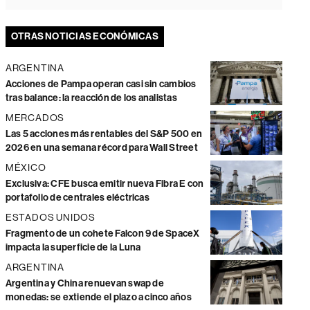
OTRAS NOTICIAS ECONÓMICAS
ARGENTINA
Acciones de Pampa operan casi sin cambios
tras balance: la reacción de los analistas
MERCADOS
Las 5 acciones más rentables del S&P 500 en
2026 en una semana récord para Wall Street
MÉXICO
Exclusiva: CFE busca emitir nueva Fibra E con
portafolio de centrales eléctricas
ESTADOS UNIDOS
Fragmento de un cohete Falcon 9 de SpaceX
impacta la superficie de la Luna
ARGENTINA
Argentina y China renuevan swap de
monedas: se extiende el plazo a cinco años