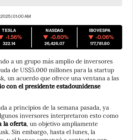
, 2025 | 01:00 AM
TESLA
NASDAQ
IBOVESPA
-1.56%
-0.60%
-0.06%
322.14
26,426.07
177,781.80
ndo a un grupo más amplio de inversores
uda de US$5.000 millones para la startup
k, un acuerdo que ofrece una ventana a las
rio con el presidente estadounidense
da a principios de la semana pasada, ya
lgunos inversores interpretaron esto como
 la oferta
, un objetivo ampliamente
sk. Sin embargo, hasta el lunes, la
s, y el banco comenzó a contactar con