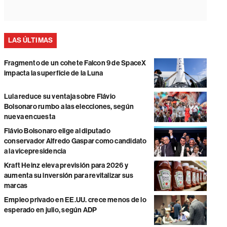
LAS ÚLTIMAS
Fragmento de un cohete Falcon 9 de SpaceX
impacta la superficie de la Luna
Lula reduce su ventaja sobre Flávio
Bolsonaro rumbo a las elecciones, según
nueva encuesta
Flávio Bolsonaro elige al diputado
conservador Alfredo Gaspar como candidato
a la vicepresidencia
Kraft Heinz eleva previsión para 2026 y
aumenta su inversión para revitalizar sus
marcas
Empleo privado en EE.UU. crece menos de lo
esperado en julio, según ADP