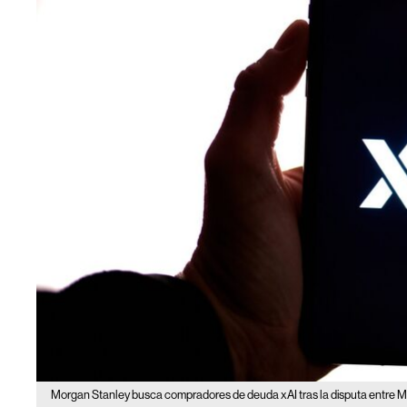
Morgan Stanley busca compradores de deuda xAI tras la disputa entre 