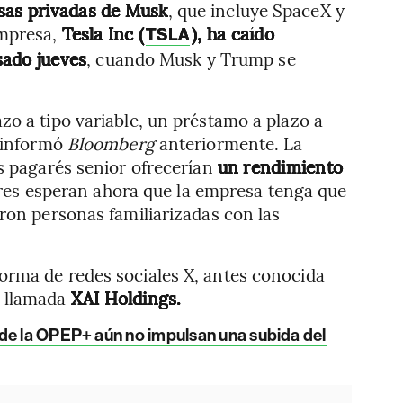
esas privadas de Musk
, que incluye SpaceX y
empresa,
Tesla Inc (
), ha caído
TSLA
sado jueves
, cuando Musk y Trump se
zo a tipo variable, un préstamo a plazo a
n informó
Bloomberg
anteriormente. La
os pagarés senior ofrecerían
un rendimiento
res esperan ahora que la empresa tenga que
eron personas familiarizadas con las
orma de redes sociales X, antes conocida
 llamada
XAI Holdings.
de la OPEP+ aún no impulsan una subida del