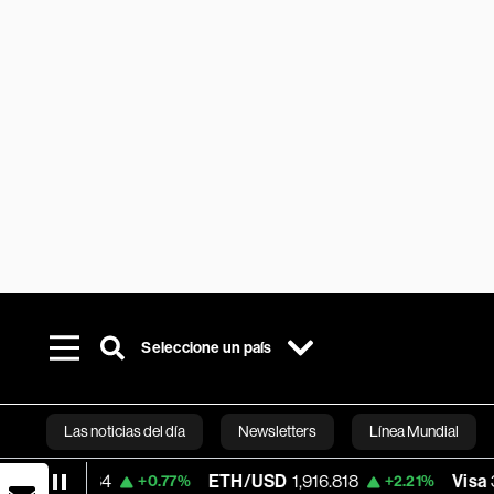
Seleccione un país
Las noticias del día
Newsletters
Línea Mundial
.84
ETH/USD
1,916.818
Visa
368.60
+0.77%
+2.21%
-
Bloomberg 