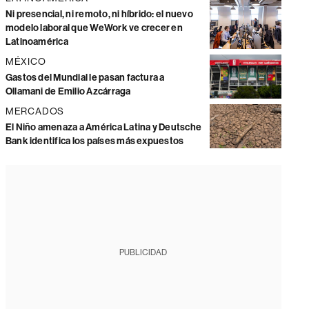
Ni presencial, ni remoto, ni híbrido: el nuevo
modelo laboral que WeWork ve crecer en
Latinoamérica
MÉXICO
Gastos del Mundial le pasan factura a
Ollamani de Emilio Azcárraga
MERCADOS
El Niño amenaza a América Latina y Deutsche
Bank identifica los países más expuestos
PUBLICIDAD