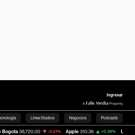
Ingresar
ecnología
Línea Studios
Negocios
Podcasts
,720.00
Apple
310.36
USD COP
3,175.95
-0.21%
+0.36%
English