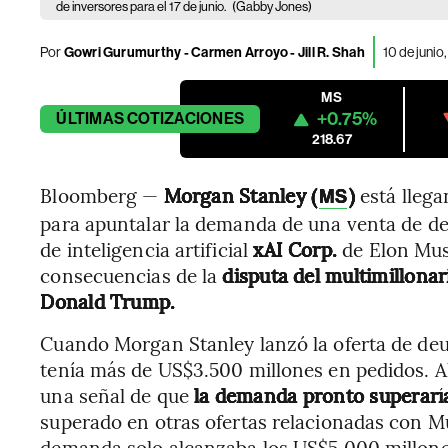
de inversores para el 17 de junio.
(Gabby Jones)
Por
Gowri Gurumurthy - Carmen Arroyo - Jill R. Shah
10 de junio
MS
+0.75%
ÚLTIMAS
COTIZACIONES
218.67
Bloomberg —
Morgan Stanley (
)
está llega
MS
para apuntalar la demanda de una venta de de
de inteligencia artificial
xAI Corp.
de Elon Mus
consecuencias de la
disputa del multimillona
Donald Trump.
Cuando Morgan Stanley lanzó la oferta de deu
tenía más de US$3.500 millones en pedidos. A
una señal de que
la demanda pronto superaría
superado en otras ofertas relacionadas con Mu
demanda solo alcanzaba los US$5.000 millone