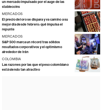
un mercado impulsado por el auge de las
stablecoins
MERCADOS
El precio del oro se dispara y va camino a su
mejor día desde febrero: qué impulsa el
repunte
MERCADOS
S&P 500 marca un récord tras sólidos
resultados corporativos y el optimismo
alrededor de Irán
COLOMBIA
Las razones por las que el peso colombiano
está siendo tan atractivo