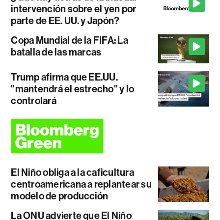
intervención sobre el yen por
parte de EE. UU. y Japón?
Copa Mundial de la FIFA: La
batalla de las marcas
Trump afirma que EE.UU.
"mantendrá el estrecho" y lo
controlará
El Niño obliga a la caficultura
centroamericana a replantear su
modelo de producción
La ONU advierte que El Niño