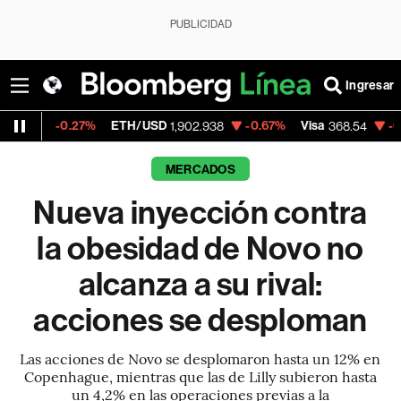
PUBLICIDAD
Ingresar
27%
ETH/USD
-0.67%
Visa
-0.28%
Merca
1,902.938
368.54
MERCADOS
Nueva inyección contra
la obesidad de Novo no
alcanza a su rival:
acciones se desploman
Las acciones de Novo se desplomaron hasta un 12% en
Copenhague, mientras que las de Lilly subieron hasta
un 4,2% en las operaciones previas a la