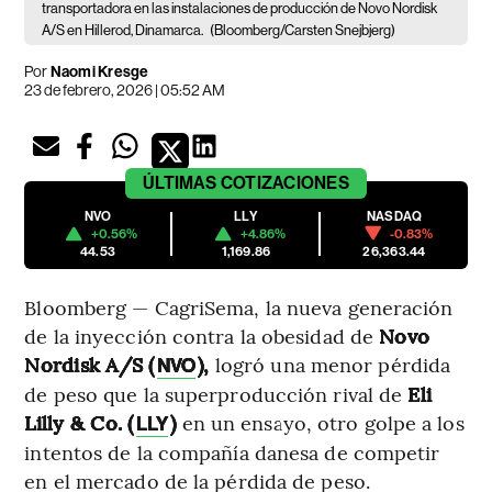
transportadora en las instalaciones de producción de Novo Nordisk
A/S en Hillerod, Dinamarca.
(Bloomberg/Carsten Snejbjerg)
Por
Naomi Kresge
23 de febrero, 2026 | 05:52 AM
ÚLTIMAS
COTIZACIONES
NVO
LLY
NASDAQ
+0.56%
+4.86%
-0.83%
44.53
1,169.86
26,363.44
Bloomberg — CagriSema, la nueva generación
de la inyección contra la obesidad de
Novo
Nordisk A/S (
),
logró una menor pérdida
NVO
de peso que la superproducción rival de
Eli
Lilly & Co. (
)
en un ensayo, otro golpe a los
LLY
intentos de la compañía danesa de competir
en el mercado de la pérdida de peso.