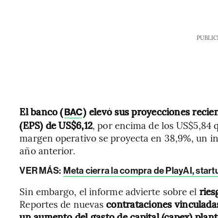
PUBLIC
El banco (
) elevó sus proyecciones reci
BAC
(EPS) de US$6,12
, por encima de los US$5,84 q
margen operativo se proyecta en 38,9%, un in
año anterior.
VER MÁS:
Meta cierra la compra de PlayAI, startup
Sin embargo, el informe advierte sobre el
ries
Reportes de nuevas
contrataciones vinculadas a
un aumento del gasto de capital (capex) plan