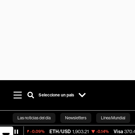
Seleccione un país
Las noticias del día
Newsletters
Línea Mundial
ETH/USD
1,903.21
Visa
370.47
-0.09%
-0.14%
+0.52%
Bloomberg 