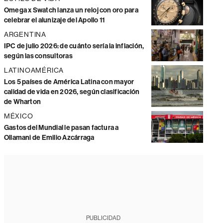
Omega x Swatch lanza un reloj con oro para
celebrar el alunizaje del Apollo 11
ARGENTINA
IPC de julio 2026: de cuánto sería la inflación,
según las consultoras
LATINOAMÉRICA
Los 5 países de América Latina con mayor
calidad de vida en 2026, según clasificación
de Wharton
MÉXICO
Gastos del Mundial le pasan factura a
Ollamani de Emilio Azcárraga
PUBLICIDAD