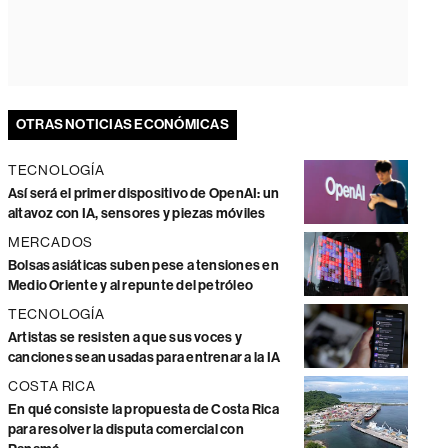
OTRAS NOTICIAS ECONÓMICAS
TECNOLOGÍA
Así será el primer dispositivo de OpenAI: un
altavoz con IA, sensores y piezas móviles
MERCADOS
Bolsas asiáticas suben pese a tensiones en
Medio Oriente y al repunte del petróleo
TECNOLOGÍA
Artistas se resisten a que sus voces y
canciones sean usadas para entrenar a la IA
COSTA RICA
En qué consiste la propuesta de Costa Rica
para resolver la disputa comercial con