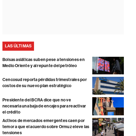
LAS ÚLTIMAS
Bolsas asiáticas suben pese a tensiones en
Medio Oriente y al repunte del petróleo
Cencosud reporta pérdidas trimestrales por
costos de su nuevo plan estratégico
Presidente del BCRA dice que no ve
necesaria una baja de encajes para reactivar
el crédito
Activos de mercados emergentes caen por
temor a que el acuerdo sobre Ormuz eleve las
tensiones