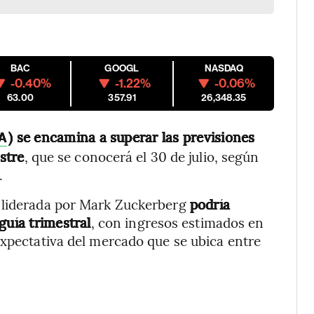
BAC
GOOGL
NASDAQ
-0.40%
-1.22%
-0.06%
63.00
357.91
26,348.35
) se encamina a superar las previsiones
A
stre
, que se conocerá el 30 de julio, según
.
a liderada por Mark Zuckerberg
podría
guía trimestral
, con ingresos estimados en
expectativa del mercado que se ubica entre