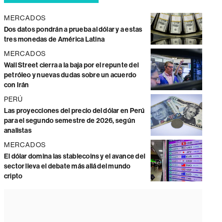
MERCADOS
Dos datos pondrán a prueba al dólar y a estas
tres monedas de América Latina
MERCADOS
Wall Street cierra a la baja por el repunte del
petróleo y nuevas dudas sobre un acuerdo
con Irán
PERÚ
Las proyecciones del precio del dólar en Perú
para el segundo semestre de 2026, según
analistas
MERCADOS
El dólar domina las stablecoins y el avance del
sector lleva el debate más allá del mundo
cripto