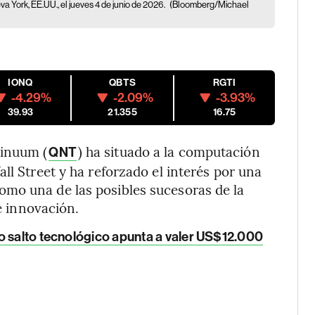
a York, EE.UU., el jueves 4 de junio de 2026.
(Bloomberg/Michael
IONQ
QBTS
RGTI
-4.29%
-2.09%
-3.93%
39.93
21.355
16.75
tinuum (
) ha situado a la computación
QNT
ll Street y ha reforzado el interés por una
mo una de las posibles sucesoras de la
de innovación.
o salto tecnológico apunta a valer US$12.000