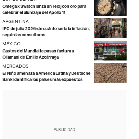
Omega x Swatch lanza un reloj con oro para
celebrar el alunizaje del Apollo 11
ARGENTINA
IPC de julio 2026: de cuánto sería la inflación,
según las consultoras
MÉXICO
Gastos del Mundial le pasan factura a
Ollamani de Emilio Azcárraga
MERCADOS
El Niño amenaza a América Latina y Deutsche
Bank identifica los países más expuestos
PUBLICIDAD