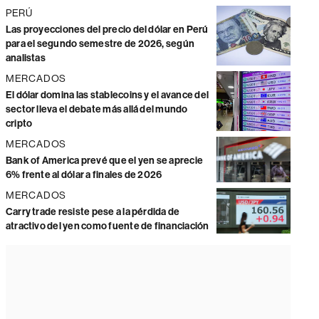
PERÚ
Las proyecciones del precio del dólar en Perú
para el segundo semestre de 2026, según
analistas
MERCADOS
El dólar domina las stablecoins y el avance del
sector lleva el debate más allá del mundo
cripto
MERCADOS
Bank of America prevé que el yen se aprecie
6% frente al dólar a finales de 2026
MERCADOS
Carry trade resiste pese a la pérdida de
atractivo del yen como fuente de financiación