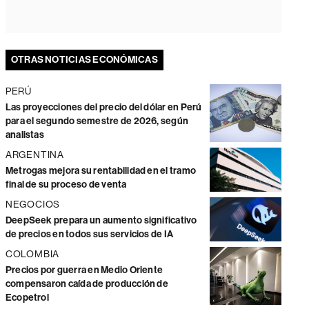
OTRAS NOTICIAS ECONÓMICAS
PERÚ
Las proyecciones del precio del dólar en Perú
para el segundo semestre de 2026, según
analistas
ARGENTINA
Metrogas mejora su rentabilidad en el tramo
final de su proceso de venta
NEGOCIOS
DeepSeek prepara un aumento significativo
de precios en todos sus servicios de IA
COLOMBIA
Precios por guerra en Medio Oriente
compensaron caída de producción de
Ecopetrol