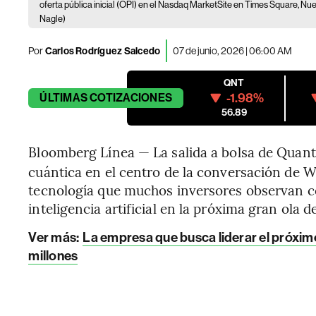
oferta pública inicial (OPI) en el Nasdaq MarketSite en Times Square, Nuev
Nagle)
Por
Carlos Rodríguez Salcedo
07 de junio, 2026 | 06:00 AM
QNT
-1.98%
ÚLTIMAS
COTIZACIONES
56.89
Bloomberg Línea — La salida a bolsa de Quan
cuántica en el centro de la conversación de Wa
tecnología que muchos inversores observan co
inteligencia artificial en la próxima gran ola 
Ver más:
La empresa que busca liderar el próxim
millones