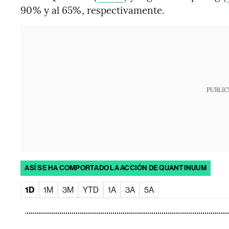
90% y al 65%, respectivamente.
PUBLIC
ASÍ SE HA COMPORTADO LA ACCIÓN DE QUANTINUUM
1D
1M
3M
YTD
1A
3A
5A