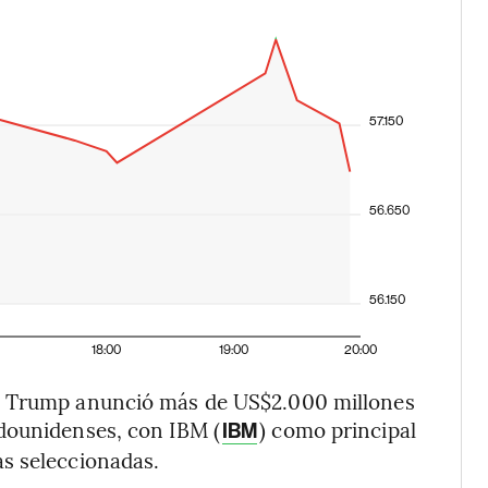
57.150
56.650
56.150
18:00
19:00
20:00
ld Trump anunció más de US$2.000 millones
dounidenses, con IBM (
) como principal
IBM
s seleccionadas.