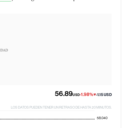
IDAD
56.89
-1.98%
-1.15 USD
USD
LOS DATOS PUEDEN TENER UN RETRASO DE HASTA 20 MINUTOS.
58.040