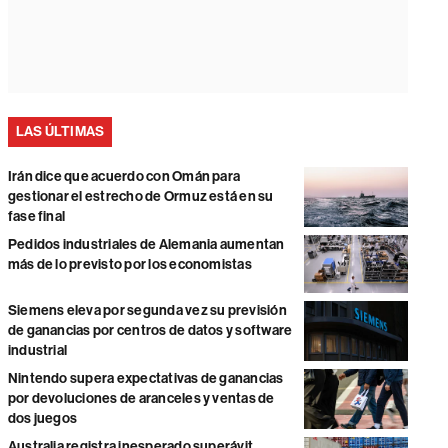
LAS ÚLTIMAS
Irán dice que acuerdo con Omán para
gestionar el estrecho de Ormuz está en su
fase final
Pedidos industriales de Alemania aumentan
más de lo previsto por los economistas
Siemens eleva por segunda vez su previsión
de ganancias por centros de datos y software
industrial
Nintendo supera expectativas de ganancias
por devoluciones de aranceles y ventas de
dos juegos
Australia registra inesperado superávit