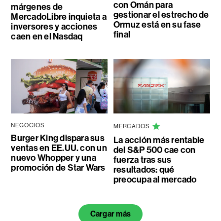
con Omán para
márgenes de
gestionar el estrecho de
MercadoLibre inquieta a
Ormuz está en su fase
inversores y acciones
final
caen en el Nasdaq
NEGOCIOS
MERCADOS
Burger King dispara sus
La acción más rentable
ventas en EE.UU. con un
del S&P 500 cae con
nuevo Whopper y una
fuerza tras sus
promoción de Star Wars
resultados: qué
preocupa al mercado
Cargar más