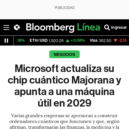
PUBLICIDAD
Ingresar
%
ETH/USD
+0.06%
Visa
-2.15%
MercadoL
1,920.26
362.50
NEGOCIOS
Microsoft actualiza su
chip cuántico Majorana y
apunta a una máquina
útil en 2029
Varias grandes empresas se apresuran a construir
ordenadores cuánticos que funcionen y que, según
afirman, transformarán las finanzas, la medicina y la