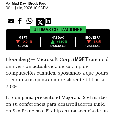
Por
Matt Day - Brody Ford
02 de junio, 2026 | 10:03 PM
ÚLTIMAS
COTIZACIONES
MSFT
NASDAQ
IBOVESPA
-0.04%
+1.30%
-1.73%
499.96
26,690.62
172,513.42
Bloomberg — Microsoft Corp. (
) anunció
MSFT
una versión actualizada de su chip de
computación cuántica, apostando a que podrá
crear una máquina comercialmente útil para
2029.
La compañía presentó el Majorana 2 el martes
en su conferencia para desarrolladores Build
en San Francisco. El chip es una secuela de un