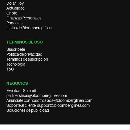
Dólar Hoy
Actualidad
Cripto
Finanzas Personales
Podcasts
Listas de Bloomberg Línea
TÉRMINOS DE USO
Suscríbete
Política de privacidad
Términos de suscripción
Tecnología
T&C
NEGOCIOS
Eventos - Summit
partnerships@bloomberglinea.com
Anúnciate con nosotros ads@bloomberglinea.com
Soporte al cliente: support@bloomberglinea.com
Soluciones de publicidad