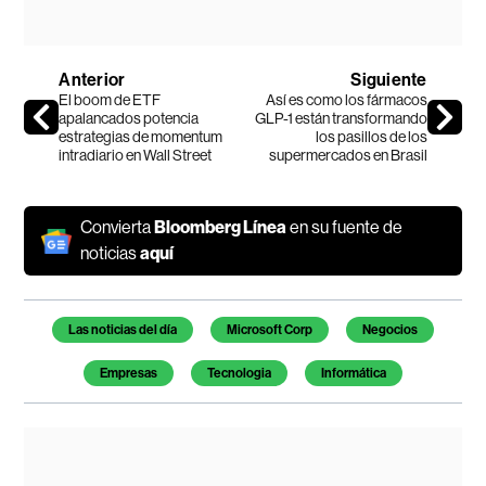
Anterior
Siguiente
El boom de ETF
Así es como los fármacos
apalancados potencia
GLP-1 están transformando
estrategias de momentum
los pasillos de los
intradiario en Wall Street
supermercados en Brasil
Convierta
Bloomberg Línea
en su fuente de
noticias
aquí
Temas de este artículo
Las noticias del día
Microsoft Corp
Negocios
Empresas
Tecnologia
Informática