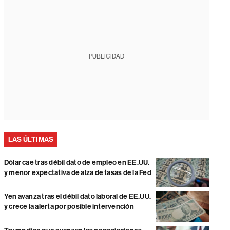
PUBLICIDAD
LAS ÚLTIMAS
Dólar cae tras débil dato de empleo en EE.UU.
y menor expectativa de alza de tasas de la Fed
Yen avanza tras el débil dato laboral de EE.UU.
y crece la alerta por posible intervención