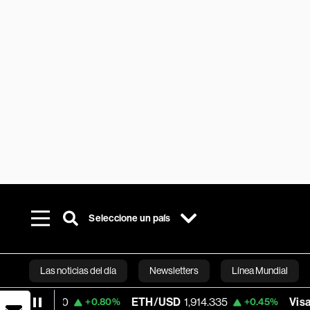
Seleccione un país
Las noticias del día
Newsletters
Línea Mundial
0
ETH/USD
1,914.335
Visa
364.24
+0.80%
+0.45%
-1.
Bloomberg 