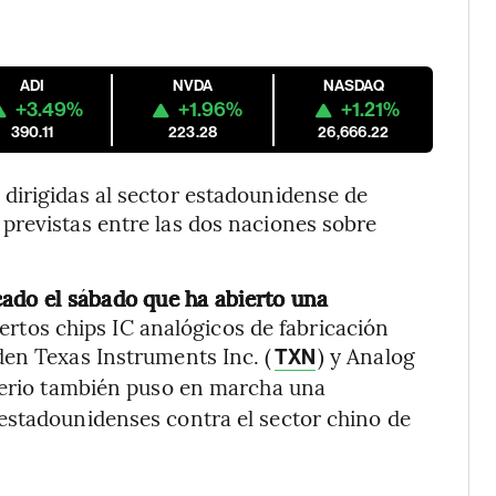
ADI
NVDA
NASDAQ
+3.49%
+1.96%
+1.21%
390.11
223.28
26,666.22
dirigidas al sector estadounidense de
previstas entre las dos naciones sobre
cado el sábado que ha abierto una
ertos chips IC analógicos de fabricación
den Texas Instruments Inc. (
) y Analog
TXN
sterio también puso en marcha una
estadounidenses contra el sector chino de