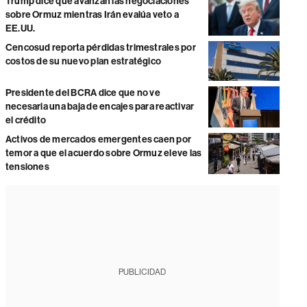
Trump dice que avanzan las negociaciones
sobre Ormuz mientras Irán evalúa veto a
EE.UU.
Cencosud reporta pérdidas trimestrales por
costos de su nuevo plan estratégico
Presidente del BCRA dice que no ve
necesaria una baja de encajes para reactivar
el crédito
Activos de mercados emergentes caen por
temor a que el acuerdo sobre Ormuz eleve las
tensiones
PUBLICIDAD