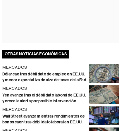
OTRAS NOTICIAS ECONÓMICAS
MERCADOS
Dólar cae tras débil dato de empleo en EE.UU.
y menor expectativa de alza de tasas de la Fed
MERCADOS
Yen avanza tras el débil dato laboral de EE.UU.
y crece la alerta por posible intervención
MERCADOS
Wall Street avanza mientras rendimientos de
bonos caen tras débil dato laboral en EE.UU.
MERCADOS