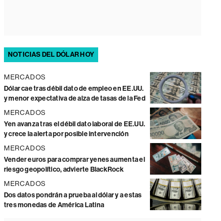
NOTICIAS DEL DÓLAR HOY
MERCADOS
Dólar cae tras débil dato de empleo en EE.UU.
y menor expectativa de alza de tasas de la Fed
MERCADOS
Yen avanza tras el débil dato laboral de EE.UU.
y crece la alerta por posible intervención
MERCADOS
Vender euros para comprar yenes aumenta el
riesgo geopolítico, advierte BlackRock
MERCADOS
Dos datos pondrán a prueba al dólar y a estas
tres monedas de América Latina