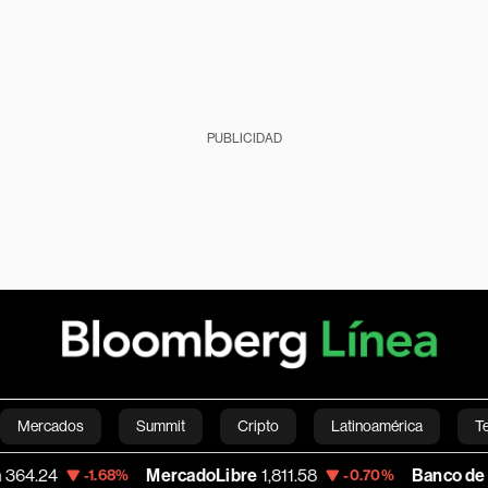
PUBLICIDAD
Mercados
Summit
Cripto
Latinoamérica
T
MercadoLibre
1,811.58
Banco de Bogota
38,9
68%
-0.70%
Green
Economía
Estilo de vida
Mundo
Videos