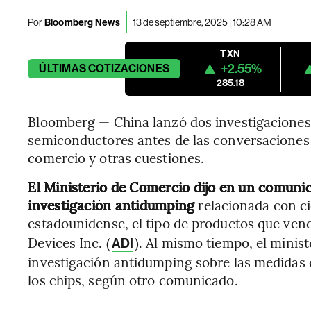
Por
Bloomberg News
13 de septiembre, 2025 | 10:28 AM
TXN
+2.55%
ÚLTIMAS
COTIZACIONES
285.18
Bloomberg — China lanzó dos investigaciones 
semiconductores antes de las conversaciones 
comercio y otras cuestiones.
El Ministerio de Comercio dijo en un comuni
investigación antidumping
relacionada con ci
estadounidense, el tipo de productos que ven
Devices Inc. (
). Al mismo tiempo, el mini
ADI
investigación antidumping sobre las medidas 
los chips, según otro comunicado.